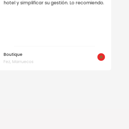
detalles sobre habitaciones, tarifas,
propiedad, etc. Puedo gestionar todas las
promociones desde la plataforma. Los
reportes también me ayudan a calcular mis
ingresos. Estoy contento y no pienso
cambiarlo hasta dentro de 7 años.
Desayuno incluido
Estambul, Turquía