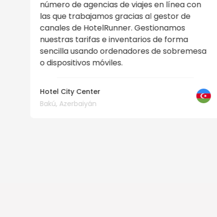
n
llegarán muy pronto con un aumento de la
ocupación y del precio.
sa
Desayuno incluido
Paipa, Colombia