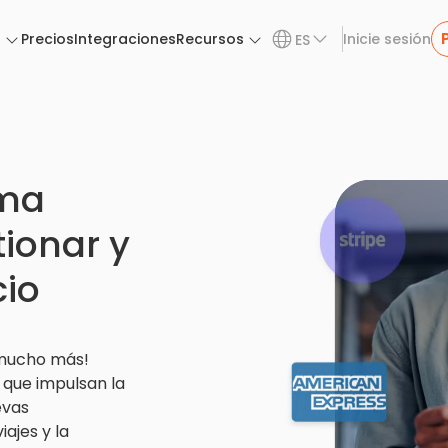
n
Precios
Integraciones
Recursos
Inicie sesión
ES
rma
ionar y
cio
 mucho más!
 que impulsan la
evas
ajes y la