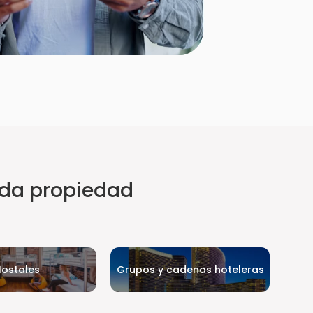
ada propiedad
ostales
Grupos y cadenas hoteleras