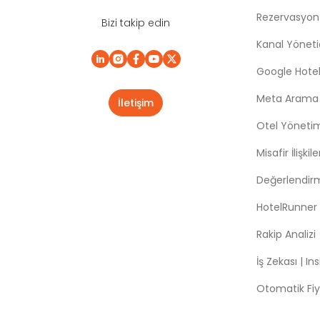
Rezervasyon
Bizi takip edin
Kanal Yönetic
Google Hotel
Meta Arama |
İletişim
Otel Yöneti
Misafir İlişki
Değerlendir
HotelRunner
Rakip Analizi
İş Zekası | In
Otomatik Fiy