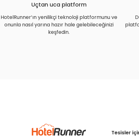
Uçtan uca platform
HotelRunner’ın yenilikçi teknoloji platformunu ve
D
onunla nasıl yarına hazır hale gelebileceğinizi
platfo
keşfedin.
Tesisler iç