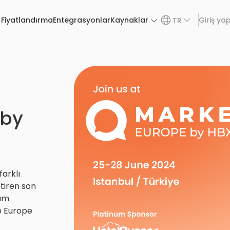
Fiyatlandırma
Entegrasyonlar
Kaynaklar
Giriş ya
TR
 by
arklı
tiren son
num
b Europe