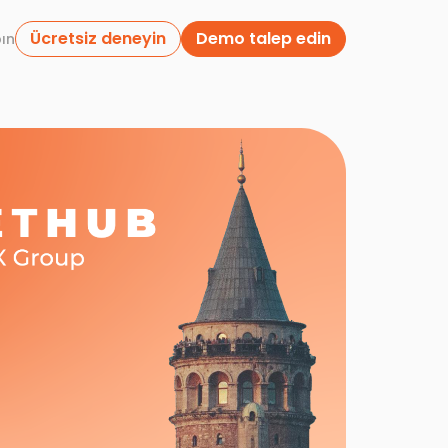
Ücretsiz deneyin
Demo talep edin
pın