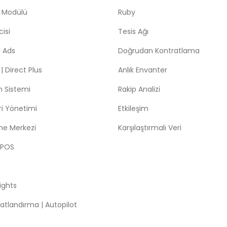
 Modülü
Ruby
isi
Tesis Ağı
 Ads
Doğrudan Kontratlama
 Direct Plus
Anlık Envanter
m Sistemi
Rakip Analizi
leri Yönetimi
Etkileşim
me Merkezi
Karşılaştırmalı Veri
 POS
sights
atlandırma | Autopilot