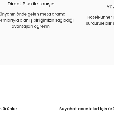
Direct Plus ile tanışın
Yü
ünyanın önde gelen meta arama
HotelRunner E
rmlarıyla olan iş birliğimizin sağladığı
sürdürülebilir
avantajları öğrenin.
in ürünler
Seyahat acenteleri için ür