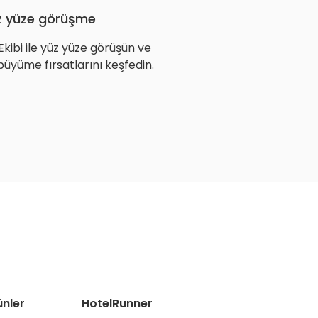
z yüze görüşme
kibi ile yüz yüze görüşün ve
 büyüme fırsatlarını keşfedin.
ünler
HotelRunner