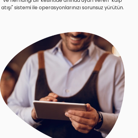
ve herhangi bir kesintide anında uyarı veren "kalp
atışı" sistemi ile operasyonlarınızı sorunsuz yürütün.