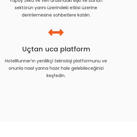
Yapay zeka ve veri arasındaki ilişki ve bunun
sektörün yarını üzerindeki etkisi üzerine
derinlemesine sohbetlere katılın.
Uçtan uca platform
HotelRunner’ın yenilikçi teknoloji platformunu ve
onunla nasıl yarına hazır hale gelebileceğinizi
keşfedin.