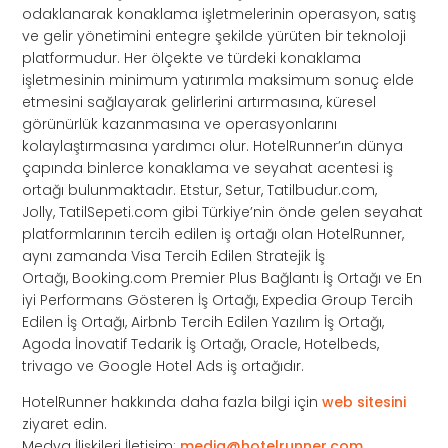
odaklanarak konaklama işletmelerinin operasyon, satış
ve gelir yönetimini entegre şekilde yürüten bir teknoloji
platformudur. Her ölçekte ve türdeki konaklama
işletmesinin minimum yatırımla maksimum sonuç elde
etmesini sağlayarak gelirlerini artırmasına, küresel
görünürlük kazanmasına ve operasyonlarını
kolaylaştırmasına yardımcı olur. HotelRunner’ın dünya
çapında binlerce konaklama ve seyahat acentesi iş
ortağı bulunmaktadır. Etstur, Setur, Tatilbudur.com,
Jolly, TatilSepeti.com gibi Türkiye’nin önde gelen seyahat
platformlarının tercih edilen iş ortağı olan HotelRunner,
aynı zamanda Visa Tercih Edilen Stratejik İş
Ortağı, Booking.com Premier Plus Bağlantı İş Ortağı ve En
iyi Performans Gösteren İş Ortağı, Expedia Group Tercih
Edilen İş Ortağı, Airbnb Tercih Edilen Yazılım İş Ortağı,
Agoda İnovatif Tedarik İş Ortağı, Oracle, Hotelbeds,
trivago ve Google Hotel Ads iş ortağıdır.
HotelRunner hakkında daha fazla bilgi için
web sitesini
ziyaret edin.
Medya İlişkileri İletişim:
media@hotelrunner.com