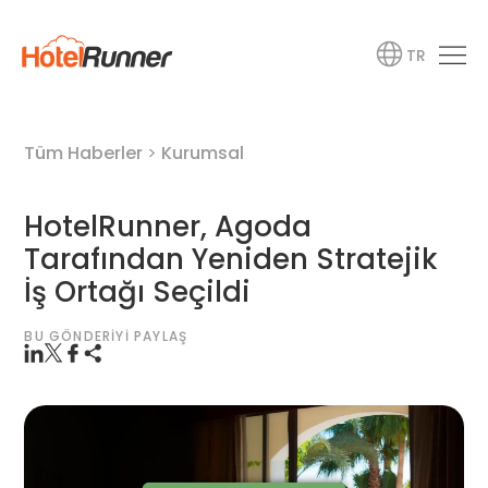
TR
Tüm Haberler
>
Kurumsal
HotelRunner, Agoda
Tarafından Yeniden Stratejik
İş Ortağı Seçildi
BU GÖNDERIYI PAYLAŞ