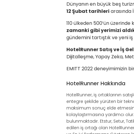
Dünyanın en büyük beş turizm
12 Şubat tarihleri
arasında İ
110 ülkeden 500’ün üzerinde k
zamanki gibi yerimizi aldı
gündemini tartıştık ve yeni iş b
HotelRunner Satış ve İş Ge
Dijitalleşme, Yapay Zeka, Met
EMITT 2022 deneyimimizin bir 
HotelRunner Hakkında
HotelRunner, iş ortaklarının sat
entegre şekilde yürüten bir tek
maksimum sonuç elde etmesini s
kolaylaştırmasına yardımcı olu
bulunmaktadır. Etstur, Setur, Tat
edilen iş ortağı olan HotelRunne