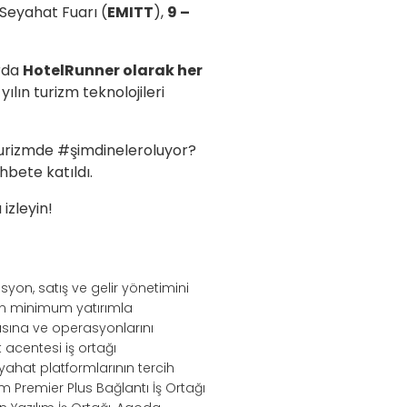
Seyahat Fuarı (
EMITT
),
9 –
arda
HotelRunner olarak her
 yılın turizm teknolojileri
urizmde #şimdineleroluyor?
hbete katıldı.
izleyin!
syon, satış ve gelir yönetimini
nin minimum yatırımla
sına ve operasyonlarını
acentesi iş ortağı
eyahat platformlarının tercih
m Premier Plus Bağlantı İş Ortağı