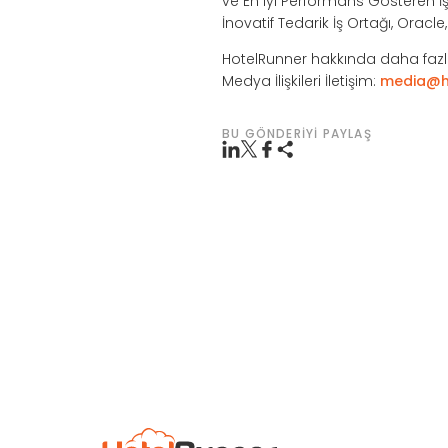
ve En iyi Performans Gösteren İş 
İnovatif Tedarik İş Ortağı, Oracl
HotelRunner hakkında daha fazla
Medya İlişkileri İletişim:
media@h
BU GÖNDERIYI PAYLAŞ