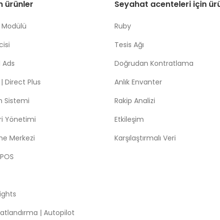
in ürünler
Seyahat acenteleri için ür
 Modülü
Ruby
isi
Tesis Ağı
 Ads
Doğrudan Kontratlama
 Direct Plus
Anlık Envanter
m Sistemi
Rakip Analizi
leri Yönetimi
Etkileşim
me Merkezi
Karşılaştırmalı Veri
 POS
sights
atlandırma | Autopilot