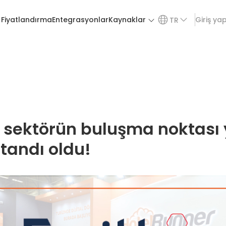
Fiyatlandırma
Entegrasyonlar
Kaynaklar
Giriş ya
TR
 sektörün buluşma noktası 
tandı oldu!