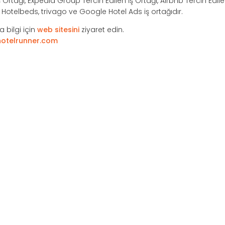
Ortağı, Expedia Group Tercih Edilen İş Ortağı, Airbnb Tercih Edile
e, Hotelbeds, trivago ve Google Hotel Ads iş ortağıdır.
 bilgi için
web sitesini
ziyaret edin.
otelrunner.com