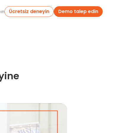
Ücretsiz deneyin
Demo talep edin
pın
yine