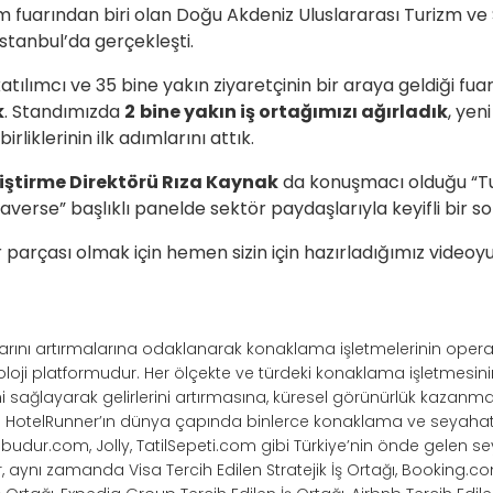
 fuarından biri olan Doğu Akdeniz Uluslararası Turizm ve 
stanbul’da gerçekleşti.
atılımcı ve 35 bine yakın ziyaretçinin bir araya geldiği fu
k
. Standımızda
2
bine yakın iş ortağımızı ağırladık
, yeni
irliklerinin ilk adımlarını attık.
liştirme Direktörü Rıza Kaynak
da konuşmacı olduğu “T
averse” başlıklı panelde sektör paydaşlarıyla keyifli bir so
parçası olmak için hemen sizin için hazırladığımız videoyu 
ışlarını artırmalarına odaklanarak konaklama işletmelerinin opera
noloji platformudur. Her ölçekte ve türdeki konaklama işletmesi
ağlayarak gelirlerini artırmasına, küresel görünürlük kazanma
r. HotelRunner’ın dünya çapında binlerce konaklama ve seyahat 
ilbudur.com, Jolly, TatilSepeti.com gibi Türkiye’nin önde gelen s
r, aynı zamanda Visa Tercih Edilen Stratejik İş Ortağı, Booking.co