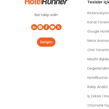
Tesisler iç
Rezervasyon
Bizi takip edin
Kanal Yönetic
Google Hotel
Meta Arama |
İletişim
Otel Yöneti
Misafir İlişki
Değerlendir
HotelRunner
Rakip Analizi
İş Zekası | In
Otomatik Fiy