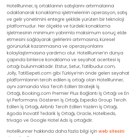
HotelRunner, iş ortaklarının satışlarını artırmalarına
odaklanarak konaklama işletmelerinin operasyon, satış
ve gelir yönetimini entegre şekilde yürüten bir teknoloji
platformudur. Her ölçekte ve türdeki konaklama
işletmesinin minimum yatırımla maksimum sonuç elde
etmesini sağlayarak gelirlerini artırmasına, küresel
görünürlük kazanmasına ve operasyonlarını
kolaylaştırmasına yardımcı olur. HotelRunner’ın dünya
çapında binlerce konaklama ve seyahat acentesi iş
ortağı bulunmaktadır. Etstur, Setur, Tatilbudur.com,
Jolly, TatilSepeti.com gibi Türkiye’nin önde gelen seyahat
platformlarının tercih edilen iş ortağı olan HotelRunner,
aynı zamanda Visa Tercih Edilen Stratejik İş
Ortağı, Booking.com Premier Plus Bağlantı İş Ortağı ve En
iyi Performans Gösteren İş Ortağı, Expedia Group Tercih
Edilen İş Ortağı, Airbnb Tercih Edilen Yazılım İş Ortağı,
Agoda İnovatif Tedarik İş Ortağı, Oracle, Hotelbeds,
trivago ve Google Hotel Ads iş ortağıdır.
HotelRunner hakkında daha fazla bilgi için
web sitesini