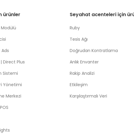
in ürünler
Seyahat acenteleri için ür
 Modülü
Ruby
isi
Tesis Ağı
 Ads
Doğrudan Kontratlama
 Direct Plus
Anlık Envanter
m Sistemi
Rakip Analizi
leri Yönetimi
Etkileşim
me Merkezi
Karşılaştırmalı Veri
 POS
sights