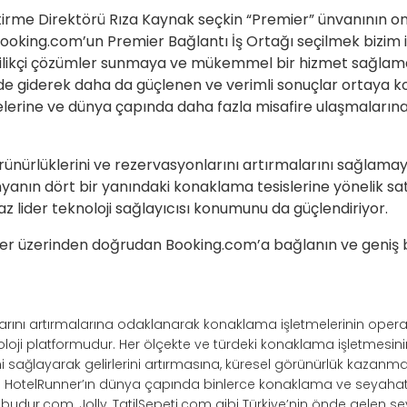
ştirme Direktörü Rıza Kaynak seçkin “Premier” ünvanının o
 Booking.com’un Premier Bağlantı İş Ortağı seçilmek bizim 
enilikçi çözümler sunmaya ve mükemmel bir hizmet sağla
nde giderek daha da güçlenen ve verimli sonuçlar ortaya koy
melerine ve dünya çapında daha fazla misafire ulaşmaların
rünürlüklerini ve rezervasyonlarını artırmalarını sağla
yanın dört bir yanındaki konaklama tesislerine yönelik sa
az lider teknoloji sağlayıcısı konumunu da güçlendiriyor.
r üzerinden doğrudan Booking.com’a bağlanın ve geniş bir
ışlarını artırmalarına odaklanarak konaklama işletmelerinin opera
noloji platformudur. Her ölçekte ve türdeki konaklama işletmesi
ağlayarak gelirlerini artırmasına, küresel görünürlük kazanma
r. HotelRunner’ın dünya çapında binlerce konaklama ve seyahat 
ilbudur.com, Jolly, TatilSepeti.com gibi Türkiye’nin önde gelen s