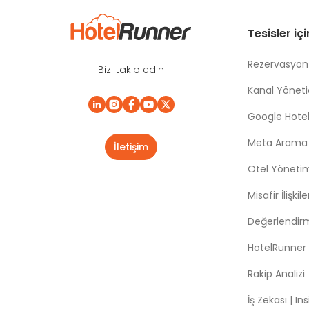
Tesisler iç
Rezervasyon
Bizi takip edin
Kanal Yönetic
Google Hotel
Meta Arama |
İletişim
Otel Yöneti
Misafir İlişki
Değerlendir
HotelRunner
Rakip Analizi
İş Zekası | In