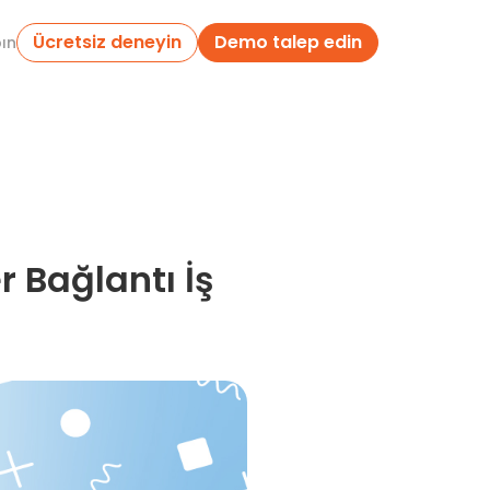
Ücretsiz deneyin
Demo talep edin
pın
 Bağlantı İş