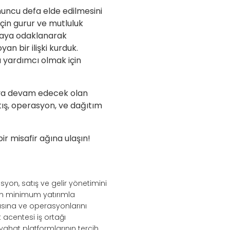
nuncu defa elde edilmesini
için gurur ve mutluluk
maya odaklanarak
an bir ilişki kurduk.
a yardımcı olmak için
maya devam edecek olan
tış, operasyon, ve dağıtım
 misafir ağına ulaşın!
syon, satış ve gelir yönetimini
nin minimum yatırımla
sına ve operasyonlarını
acentesi iş ortağı
eyahat platformlarının tercih