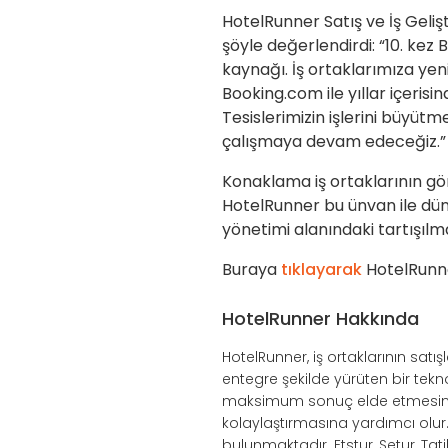
HotelRunner Satış ve İş Geli
şöyle değerlendirdi: “10. kez
kaynağı. İş ortaklarımıza y
Booking.com ile yıllar içerisi
Tesislerimizin işlerini büyüt
çalışmaya devam edeceğiz.”
Konaklama iş ortaklarının gö
HotelRunner bu ünvan ile dün
yönetimi alanındaki tartışılm
Buraya
tıklayarak
HotelRunne
HotelRunner Hakkında
HotelRunner, iş ortaklarının sat
entegre şekilde yürüten bir tek
maksimum sonuç elde etmesini s
kolaylaştırmasına yardımcı olu
bulunmaktadır. Etstur, Setur, Tat