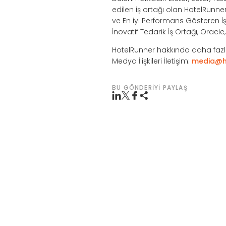
edilen iş ortağı olan HotelRunne
ve En iyi Performans Gösteren İş 
İnovatif Tedarik İş Ortağı, Oracl
HotelRunner hakkında daha fazla
Medya İlişkileri İletişim:
media@h
BU GÖNDERIYI PAYLAŞ