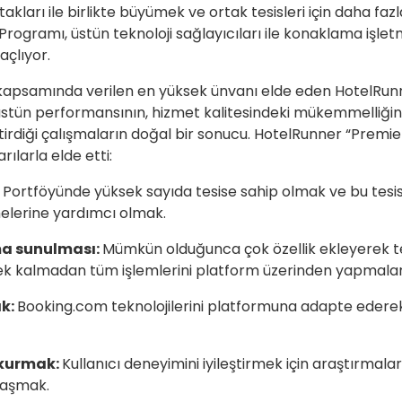
akları ile birlikte büyümek ve ortak tesisleri için daha fa
Programı, üstün teknoloji sağlayıcıları ile konaklama işletm
çlıyor.
 kapsamında verilen en yüksek ünvanı elde eden HotelRunn
tün performansının, hizmet kalitesindeki mükemmelliğin ve
ştirdiği çalışmaların doğal bir sonucu. HotelRunner “Premi
rılarla elde etti:
Portföyünde yüksek sayıda tesise sahip olmak ve bu tesi
elerine yardımcı olmak.
ıma sunulması:
Mümkün olduğunca çok özellik ekleyerek t
rek kalmadan tüm işlemlerini platform üzerinden yapmala
ak:
Booking.com teknolojilerini platformuna adapte ederek
 kurmak:
Kullanıcı deneyimini iyileştirmek için araştırmala
ylaşmak.