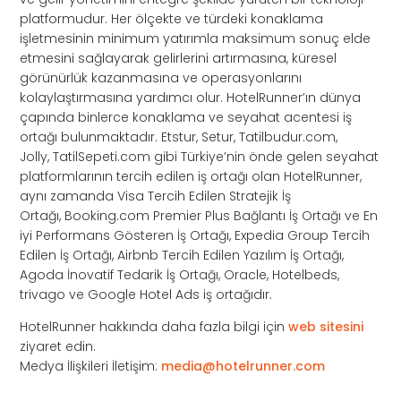
platformudur. Her ölçekte ve türdeki konaklama
işletmesinin minimum yatırımla maksimum sonuç elde
etmesini sağlayarak gelirlerini artırmasına, küresel
görünürlük kazanmasına ve operasyonlarını
kolaylaştırmasına yardımcı olur. HotelRunner’ın dünya
çapında binlerce konaklama ve seyahat acentesi iş
ortağı bulunmaktadır. Etstur, Setur, Tatilbudur.com,
Jolly, TatilSepeti.com gibi Türkiye’nin önde gelen seyahat
platformlarının tercih edilen iş ortağı olan HotelRunner,
aynı zamanda Visa Tercih Edilen Stratejik İş
Ortağı, Booking.com Premier Plus Bağlantı İş Ortağı ve En
iyi Performans Gösteren İş Ortağı, Expedia Group Tercih
Edilen İş Ortağı, Airbnb Tercih Edilen Yazılım İş Ortağı,
Agoda İnovatif Tedarik İş Ortağı, Oracle, Hotelbeds,
trivago ve Google Hotel Ads iş ortağıdır.
HotelRunner hakkında daha fazla bilgi için
web sitesini
ziyaret edin.
Medya İlişkileri İletişim:
media@hotelrunner.com