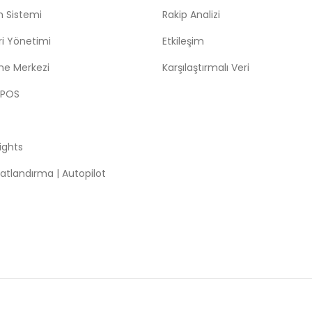
m Sistemi
Rakip Analizi
leri Yönetimi
Etkileşim
me Merkezi
Karşılaştırmalı Veri
 POS
sights
atlandırma | Autopilot