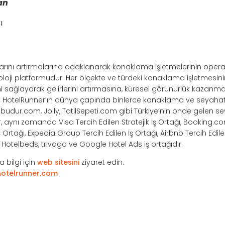
an
ı
ışlarını artırmalarına odaklanarak konaklama işletmelerinin opera
noloji platformudur. Her ölçekte ve türdeki konaklama işletmesi
ağlayarak gelirlerini artırmasına, küresel görünürlük kazanma
r. HotelRunner’ın dünya çapında binlerce konaklama ve seyahat 
ilbudur.com, Jolly, TatilSepeti.com gibi Türkiye’nin önde gelen s
r, aynı zamanda Visa Tercih Edilen Stratejik İş Ortağı, Booking.co
Ortağı, Expedia Group Tercih Edilen İş Ortağı, Airbnb Tercih Edile
e, Hotelbeds, trivago ve Google Hotel Ads iş ortağıdır.
 bilgi için
web sitesini
ziyaret edin.
otelrunner.com