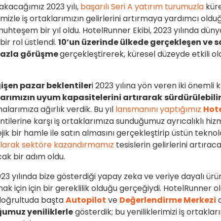
rakacağımız 2023 yılı,
başarılı Seri A yatırım turumuzla
kür
imizle iş ortaklarımızın gelirlerini artırmaya yardımcı old
 muhteşem bir yıl oldu. HotelRunner Ekibi, 2023 yılında dü
bir rol üstlendi.
10’un üzerinde ülkede gerçekleşen ve sa
 fazla görüşme
gerçekleştirerek, küresel düzeyde etkili o
işen pazar beklentiler
i 2023 yılına yön veren iki önemli
larımızın uyum kapasitelerini artırarak
sürdürülebil
alarımıza ağırlık verdik. Bu yıl
lansmanını yaptığımız
Hote
ntilerine karşı iş ortaklarımıza sunduğumuz ayrıcalıklı hi
jik bir hamle ile satın almasını gerçekleştirip üstün teknol
larak sektöre kazandırmamız
tesislerin gelirlerini artıraca
ak bir adım oldu.
23 yılında bize gösterdiği yapay zeka ve veriye dayalı ür
 için için bir gereklilik olduğu gerçeğiydi. HotelRunner 
 doğrultuda başta
Autopilot
ve
Değerlendirme Merkezi
ğumuz yeniliklerle
gösterdik; bu yeniliklerimizi iş ortaklar