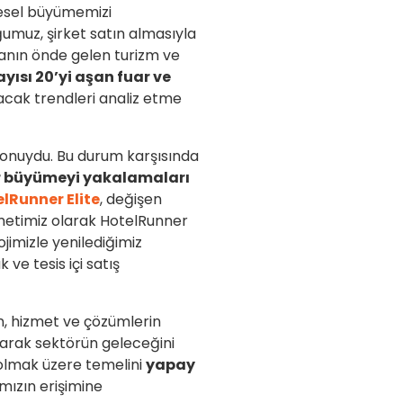
esel büyümemizi
uğumuz, şirket satın almasıyla
nyanın önde gelen turizm ve
yısı 20’yi aşan fuar ve
lacak trendleri analiz etme
 konuydu. Bu durum karşısında
ir büyümeyi yakalamaları
lRunner Elite
, değişen
zmetimiz olarak HotelRunner
ojimizle yenilediğimiz
k ve tesis içi satış
ün, hizmet ve çözümlerin
olarak sektörün geleceğini
olmak üzere temelini
yapay
ımızın erişimine