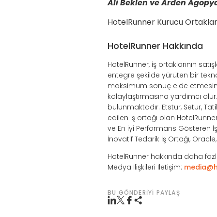
Ali Beklen ve Arden Agopy
HotelRunner Kurucu Ortaklar
HotelRunner Hakkında
HotelRunner, iş ortaklarının sat
entegre şekilde yürüten bir tek
maksimum sonuç elde etmesini s
kolaylaştırmasına yardımcı olu
bulunmaktadır. Etstur, Setur, Tat
edilen iş ortağı olan HotelRunne
ve En iyi Performans Gösteren İş 
İnovatif Tedarik İş Ortağı, Oracl
HotelRunner hakkında daha fazla
Medya İlişkileri İletişim:
media@h
BU GÖNDERIYI PAYLAŞ