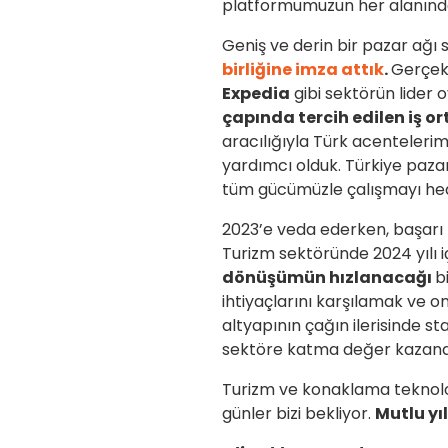
platformumuzun her alanınd
Geniş ve derin bir pazar ağ
birliğine imza attık
.
Gerçekl
Expedia
gibi sektörün lider o
çapında tercih edilen iş or
aracılığıyla Türk acentelerim
yardımcı olduk. Türkiye pazarı
tüm gücümüzle çalışmayı hed
2023’e veda ederken, başarı h
Turizm sektöründe 2024 yılı 
dönüşümün hızlanacağı
b
ihtiyaçlarını karşılamak ve o
altyapının çağın ilerisinde 
sektöre katma değer kazandı
Turizm ve konaklama teknoloj
günler bizi bekliyor.
Mutlu yıl