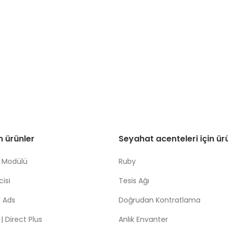
in ürünler
Seyahat acenteleri için ür
 Modülü
Ruby
isi
Tesis Ağı
 Ads
Doğrudan Kontratlama
 Direct Plus
Anlık Envanter