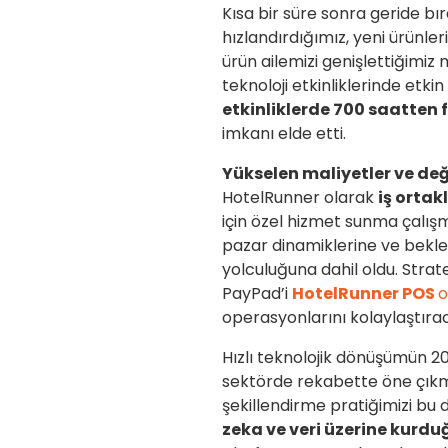
Kısa bir süre sonra geride bı
hızlandırdığımız, yeni ürünler
ürün ailemizi genişlettiğimiz
teknoloji etkinliklerinde etkin 
etkinliklerde 700 saatten
imkanı elde etti.
Yükselen maliyetler ve değ
HotelRunner olarak
iş ortak
için özel hizmet sunma çalışm
pazar dinamiklerine ve bekle
yolculuğuna dahil oldu. Strate
PayPad’i
HotelRunner POS
o
operasyonlarını kolaylaştırac
Hızlı teknolojik dönüşümün 20
sektörde rekabette öne çıkmak
şekillendirme pratiğimizi bu
zeka ve veri üzerine kurdu