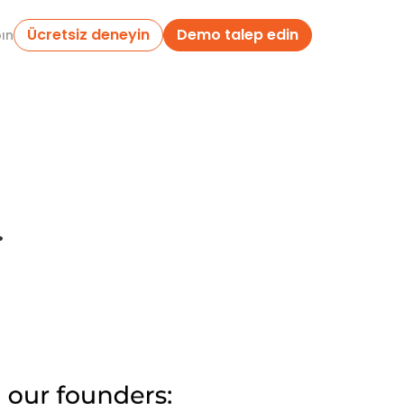
Ücretsiz deneyin
Demo talep edin
pın
…