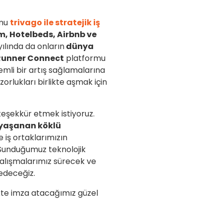
rmu
trivago ile stratejik iş
, Hotelbeds, Airbnb ve
yılında da onların
dünya
Runner Connect
platformu
emli bir artış sağlamalarına
zorlukları birlikte aşmak için
teşekkür etmek istiyoruz.
 yaşanan köklü
 iş ortaklarımızın
. Sunduğumuz teknolojik
çalışmalarımız sürecek ve
edeceğiz.
ikte imza atacağımız güzel