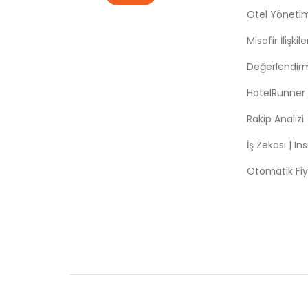
Otel Yöneti
Misafir İlişki
Değerlendir
HotelRunner
Rakip Analizi
İş Zekası | In
Otomatik Fiy