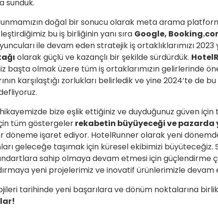
a sunduk.
ı sunmamızın doğal bir sonucu olarak meta arama platfo
eştirdiğimiz bu iş birliğinin yanı sıra
Google, Booking.com
yuncuları ile devam eden stratejik iş ortaklıklarımızı 2023 
tağı
olarak güçlü ve kazançlı bir şekilde sürdürdük.
Hotel
iz başta olmak üzere tüm iş ortaklarımızın gelirlerinde ön
nın karşılaştığı zorlukları belirledik ve yine 2024’te de bu 
efliyoruz.
ikayemizde bize eşlik ettiğiniz ve duyduğunuz güven için 
için tüm göstergeler
rekabetin büyüyeceği ve pazarda
ir döneme işaret ediyor. HotelRunner olarak yeni dönemde
nları geleceğe taşımak için küresel ekibimizi büyüteceğiz
standartlara sahip olmaya devam etmesi için güçlendirme 
rmaya yeni projelerimiz ve inovatif ürünlerimizle devam 
ileri tarihinde yeni başarılara ve dönüm noktalarına birl
lar!