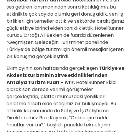
ses getiren lansmanından sonra katıldığımız bu
etkinlikte çok sayıda olumlu geri dönüş aldık, yeni iş
birlikleri için temeller attık ve sektörde bıraktığımız
güçlü etkiye birinci elden tanıklık ettik. HotelRunner
Kurucu Ortağı Ali Beklen de fuarda düzenlenen
“Geçmişten Geleceğin Turizmine” panelinde
Türkiye’de bölge turizmi için önemli mesajlar içeren
bir konuşma gerçekleştirdi.
Ekim ayının son haftasında gerçekleşen
Türkiye ve
Akdeniz turizminin zirve etkinliklerinden
Antalya Turizm Fuarı – ATF
, HotelRunner Ekibi
olarak son derece verimli görüşmeler
gerçekleştirip, platformumuzdaki yenilikleri
anlatma fırsatı elde ettiğimiz bir buluşmaydı. Bu
etkinlik kapsamında da Satış ve İş Geliştirme
Direktörümüz Rıza Kaynak, “Online için farklı
fırsatlar var mı?” başlıklı panelde teknolojinin
benimsenmesine ve stratejik planlamanın dijital