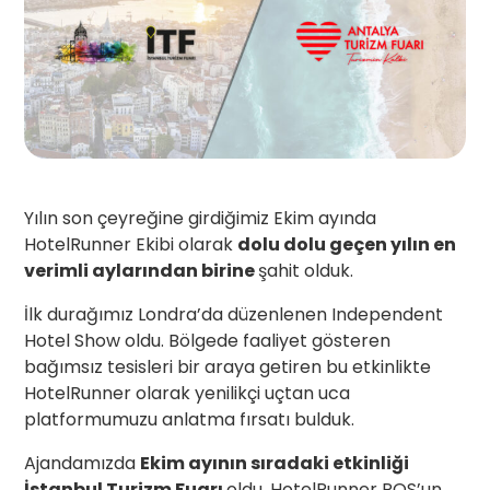
Yılın son çeyreğine girdiğimiz Ekim ayında
HotelRunner Ekibi olarak
dolu dolu geçen yılın en
verimli aylarından birine
şahit olduk.
İlk durağımız Londra’da düzenlenen Independent
Hotel Show oldu. Bölgede faaliyet gösteren
bağımsız tesisleri bir araya getiren bu etkinlikte
HotelRunner olarak yenilikçi uçtan uca
platformumuzu anlatma fırsatı bulduk.
Ajandamızda
Ekim ayının sıradaki etkinliği
İstanbul Turizm Fuarı
oldu. HotelRunner POS’un