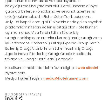
görünürlük kazanmasına ve operasyonlarını
kolaylaştırmasına yardımcı olur. HotelRunner’ın dünya
çapında binlerce konaklama ve seyahat acentesi iş
ortağı bulunmaktadır. Etstur, Setur, Tatilbudur.com,
Jolly, TatilSepeti.com gibi Türkiye’nin önde gelen seyahat
platformlarının tercih edilen iş ortağı olan HotelRunner,
aynı zamanda Visa Tercih Edilen Stratejik İş
Ortağı, Booking.com Premier Plus Bağlantı İş Ortağı ve En
iyi Performans Gösteren İş Ortağı, Expedia Group Tercih
Edilen İş Ortağı, Airbnb Tercih Edilen Yazılım İş Ortağı,
Agoda İnovatif Tedarik İş Ortağı, Oracle, Hotelbeds,
trivago ve Google Hotel Ads iş ortağıdır.
HotelRunner hakkında daha fazla bilgi için
web sitesini
ziyaret edin.
Medya İlişkileri İletişim:
media@hotelrunner.com
BU GÖNDERIYI PAYLAŞ