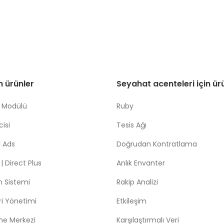
in ürünler
Seyahat acenteleri için ür
 Modülü
Ruby
isi
Tesis Ağı
 Ads
Doğrudan Kontratlama
 Direct Plus
Anlık Envanter
m Sistemi
Rakip Analizi
leri Yönetimi
Etkileşim
me Merkezi
Karşılaştırmalı Veri