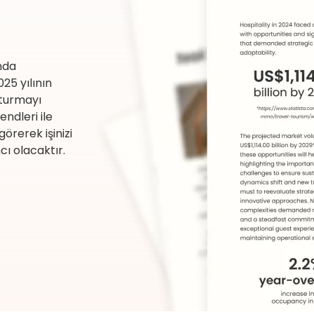
nda
25 yılının
şturmayı
ndleri ile
görerek işinizi
cı olacaktır.