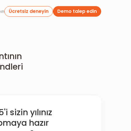
Ücretsiz deneyin
Demo talep edin
pın
tının
ndleri
'i sizin yılınız
pmaya hazır