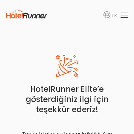
TR
HotelRunner Elite’e
gösterdiğiniz ilgi için
teşekkür ederiz!
Toplantı talebiniz başarıyla iletildi. Kısa