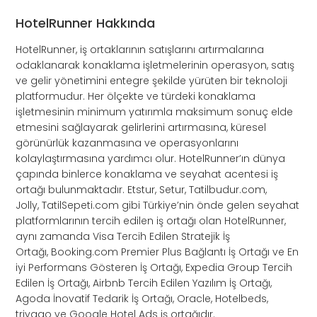
HotelRunner Hakkında
HotelRunner, iş ortaklarının satışlarını artırmalarına
odaklanarak konaklama işletmelerinin operasyon, satış
ve gelir yönetimini entegre şekilde yürüten bir teknoloji
platformudur. Her ölçekte ve türdeki konaklama
işletmesinin minimum yatırımla maksimum sonuç elde
etmesini sağlayarak gelirlerini artırmasına, küresel
görünürlük kazanmasına ve operasyonlarını
kolaylaştırmasına yardımcı olur. HotelRunner’ın dünya
çapında binlerce konaklama ve seyahat acentesi iş
ortağı bulunmaktadır. Etstur, Setur, Tatilbudur.com,
Jolly, TatilSepeti.com gibi Türkiye’nin önde gelen seyahat
platformlarının tercih edilen iş ortağı olan HotelRunner,
aynı zamanda Visa Tercih Edilen Stratejik İş
Ortağı, Booking.com Premier Plus Bağlantı İş Ortağı ve En
iyi Performans Gösteren İş Ortağı, Expedia Group Tercih
Edilen İş Ortağı, Airbnb Tercih Edilen Yazılım İş Ortağı,
Agoda İnovatif Tedarik İş Ortağı, Oracle, Hotelbeds,
trivago ve Google Hotel Ads iş ortağıdır.