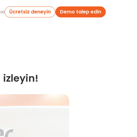
Ücretsiz deneyin
Demo talep edin
pın
 izleyin!