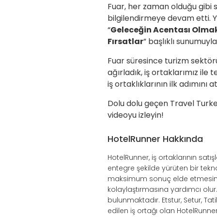
Fuar, her zaman olduğu gibi s
bilgilendirmeye devam etti. 
“
Geleceğin Acentası Olma
Fırsatlar
” başlıklı sunumuyl
Fuar süresince turizm sektör
ağırladık, iş ortaklarımız ile
iş ortaklıklarının ilk adımını at
Dolu dolu geçen Travel Turkey
videoyu izleyin!
HotelRunner Hakkında
HotelRunner, iş ortaklarının sat
entegre şekilde yürüten bir tek
maksimum sonuç elde etmesini s
kolaylaştırmasına yardımcı olu
bulunmaktadır. Etstur, Setur, Tat
edilen iş ortağı olan HotelRunne