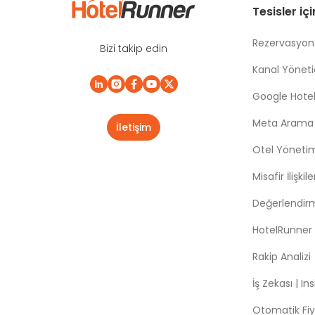
Tesisler iç
Rezervasyon
Bizi takip edin
Kanal Yönetic
Google Hotel
Meta Arama |
İletişim
Otel Yöneti
Misafir İlişki
Değerlendir
HotelRunner
Rakip Analizi
İş Zekası | In
Otomatik Fiy