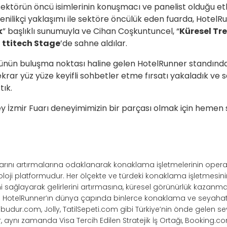
ektörün öncü isimlerinin konuşmacı ve panelist olduğu etkin
Yenilikçi yaklaşımı ile sektöre öncülük eden fuarda, Hotel
k
” başlıklı sunumuyla ve Cihan Coşkuntuncel, “​​
Küresel Tre
a
ttitech Stage
’de sahne aldılar.
ünün buluşma noktası haline gelen HotelRunner standında 
 tekrar yüz yüze keyifli sohbetler etme fırsatı yakaladık ve s
tık.
 İzmir Fuarı deneyimimizin bir parçası olmak için hemen si
ışlarını artırmalarına odaklanarak konaklama işletmelerinin opera
noloji platformudur. Her ölçekte ve türdeki konaklama işletmesi
ağlayarak gelirlerini artırmasına, küresel görünürlük kazanma
r. HotelRunner’ın dünya çapında binlerce konaklama ve seyahat 
ilbudur.com, Jolly, TatilSepeti.com gibi Türkiye’nin önde gelen s
r, aynı zamanda Visa Tercih Edilen Stratejik İş Ortağı, Booking.co