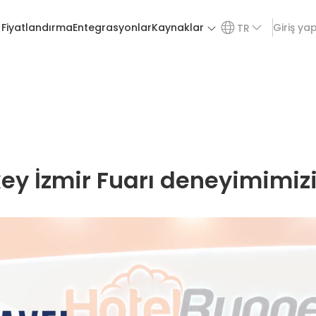
Fiyatlandırma
Entegrasyonlar
Kaynaklar
Giriş ya
TR
key İzmir Fuarı deneyimimizi