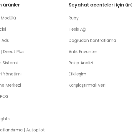
in ürünler
Seyahat acenteleri için ür
 Modülü
Ruby
isi
Tesis Ağı
 Ads
Doğrudan Kontratlama
 Direct Plus
Anlık Envanter
m Sistemi
Rakip Analizi
leri Yönetimi
Etkileşim
me Merkezi
Karşılaştırmalı Veri
 POS
sights
atlandırma | Autopilot