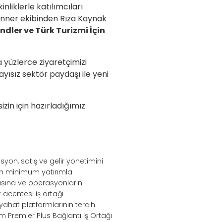
liklerle katılımcıları
Runner ekibinden Rıza Kaynak
ndler ve Türk Turizmi İçin
yüzlerce ziyaretçimizi
ayısız sektör paydaşı ile yeni
zin için hazırladığımız
syon, satış ve gelir yönetimini
nin minimum yatırımla
sına ve operasyonlarını
acentesi iş ortağı
eyahat platformlarının tercih
m Premier Plus Bağlantı İş Ortağı