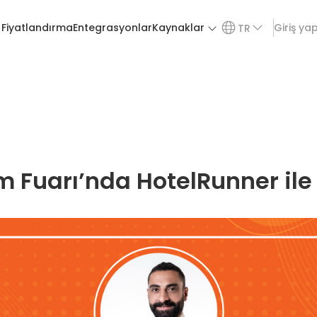
Fiyatlandırma
Entegrasyonlar
Kaynaklar
Giriş ya
TR
m Fuarı’nda HotelRunner ile