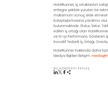
HotelRunner, iş ortaklarının sat
entegre şekilde yürüten bir tek
maksimum sonuç elde etmesini s
kolaylaştırmasına yardımcı olu
bulunmaktadır. Etstur, Setur, Tat
edilen iş ortağı olan HotelRunne
ve En iyi Performans Gösteren İş 
İnovatif Tedarik İş Ortağı, Oracl
HotelRunner hakkında daha fazla
Medya İlişkileri İletişim:
media@h
BU GÖNDERIYI PAYLAŞ