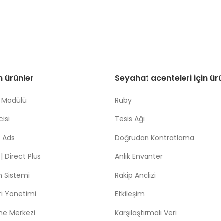
in ürünler
Seyahat acenteleri için ür
 Modülü
Ruby
isi
Tesis Ağı
 Ads
Doğrudan Kontratlama
 Direct Plus
Anlık Envanter
m Sistemi
Rakip Analizi
leri Yönetimi
Etkileşim
me Merkezi
Karşılaştırmalı Veri