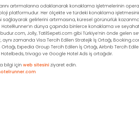
ışlarını artırmalarına odaklanarak konaklama işletmelerinin opera
noloji platformudur. Her ölçekte ve türdeki konaklama işletmesi
ağlayarak gelirlerini artırmasına, küresel görünürlük kazanma
r. HotelRunner’ın dünya çapında binlerce konaklama ve seyahat 
ilbudur.com, Jolly, TatilSepeti.com gibi Türkiye’nin önde gelen s
r, aynı zamanda Visa Tercih Edilen Stratejik İş Ortağı, Booking.co
Ortağı, Expedia Group Tercih Edilen İş Ortağı, Airbnb Tercih Edile
e, Hotelbeds, trivago ve Google Hotel Ads iş ortağıdır.
 bilgi için
web sitesini
ziyaret edin.
otelrunner.com