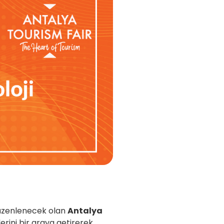
üzenlenecek olan
Antalya
erini bir araya getirerek