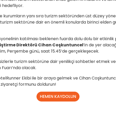
i hedefliyor.
ve kurumların yanı sıra turizm sektöründen üst düzey yönet
urizm sektörüne dair en önemli konularda birinci elden gün
yonelinin katılması beklenen fuarda dolu dolu bir etkinlik p
eliştirme Direktörü Cihan Coşkuntuncel
’in de yer alaca
 Ekim, Perşembe günü, saat 15.45’de gerçekleşecek.
sizlerle turizm sektörüne dair yenilikçi sohbetler etmek v
 Fuarı’nda olacak.
otelRunner Ekibi ile bir araya gelmek ve Cihan Coşkuntunc
 ziyaretçi formunu doldurun!
HEMEN KAYDOLUN