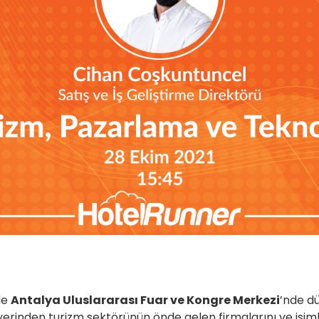
de
Antalya Uluslararası Fuar ve Kongre Merkezi
’nde d
yerinden turizm sektörünün önde gelen firmalarını ve isiml