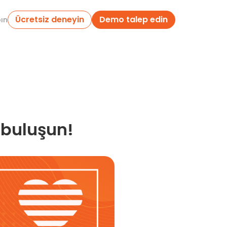
Ücretsiz deneyin
Demo talep edin
pın
 buluşun!