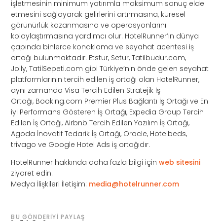
işletmesinin minimum yatırımla maksimum sonuç elde
etmesini sağlayarak gelirlerini artırmasına, küresel
görünürlük kazanmasına ve operasyonlarını
kolaylaştırmasına yardımcı olur. HotelRunner’ın dünya
çapında binlerce konaklama ve seyahat acentesi iş
ortağı bulunmaktadır. Etstur, Setur, Tatilbudur.com,
Jolly, TatilSepeti.com gibi Türkiye’nin önde gelen seyahat
platformlarının tercih edilen iş ortağı olan HotelRunner,
aynı zamanda Visa Tercih Edilen Stratejik İş
Ortağı, Booking.com Premier Plus Bağlantı İş Ortağı ve En
iyi Performans Gösteren İş Ortağı, Expedia Group Tercih
Edilen İş Ortağı, Airbnb Tercih Edilen Yazılım İş Ortağı,
Agoda İnovatif Tedarik İş Ortağı, Oracle, Hotelbeds,
trivago ve Google Hotel Ads iş ortağıdır.
HotelRunner hakkında daha fazla bilgi için
web sitesini
ziyaret edin.
Medya İlişkileri İletişim:
media@hotelrunner.com
BU GÖNDERIYI PAYLAŞ