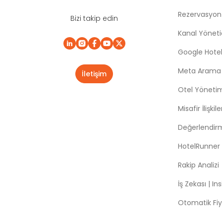
Rezervasyon
Bizi takip edin
Kanal Yönetic
Google Hotel
Meta Arama |
İletişim
Otel Yöneti
Misafir İlişki
Değerlendir
HotelRunner
Rakip Analizi
İş Zekası | In
Otomatik Fiy