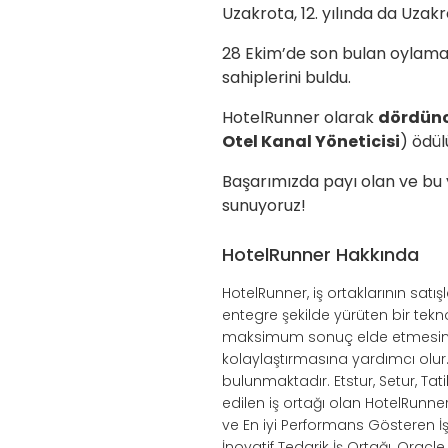
Uzakrota, 12. yılında da Uzakr
28 Ekim’de son bulan oylama
sahiplerini buldu.
HotelRunner olarak
dördünc
Otel Kanal Yöneticisi
) ödü
Başarımızda payı olan ve bu y
sunuyoruz!
HotelRunner Hakkında
HotelRunner, iş ortaklarının sat
entegre şekilde yürüten bir tek
maksimum sonuç elde etmesini s
kolaylaştırmasına yardımcı olu
bulunmaktadır. Etstur, Setur, Tat
edilen iş ortağı olan HotelRunne
ve En iyi Performans Gösteren İş 
İnovatif Tedarik İş Ortağı, Oracl