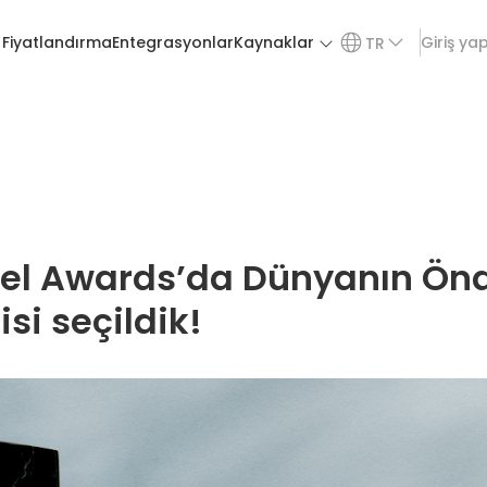
Fiyatlandırma
Entegrasyonlar
Kaynaklar
Giriş ya
TR
vel Awards’da Dünyanın Önd
si seçildik!