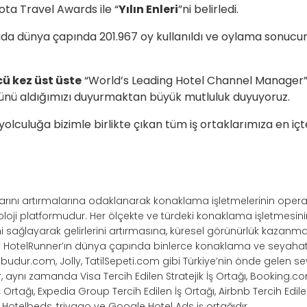
ota Travel Awards ile “
Yılın Enleri
”ni belirledi.
da dünya çapında 201.967 oy kullanıldı ve oylama sonucu
ü kez üst üste
“World’s Leading Hotel Channel Manager”
lünü aldığımızı duyurmaktan büyük mutluluk duyuyoruz.
olculuğa bizimle birlikte çıkan tüm iş ortaklarımıza en içt
ışlarını artırmalarına odaklanarak konaklama işletmelerinin opera
noloji platformudur. Her ölçekte ve türdeki konaklama işletmesi
ağlayarak gelirlerini artırmasına, küresel görünürlük kazanma
r. HotelRunner’ın dünya çapında binlerce konaklama ve seyahat 
ilbudur.com, Jolly, TatilSepeti.com gibi Türkiye’nin önde gelen s
r, aynı zamanda Visa Tercih Edilen Stratejik İş Ortağı, Booking.co
Ortağı, Expedia Group Tercih Edilen İş Ortağı, Airbnb Tercih Edile
e, Hotelbeds, trivago ve Google Hotel Ads iş ortağıdır.