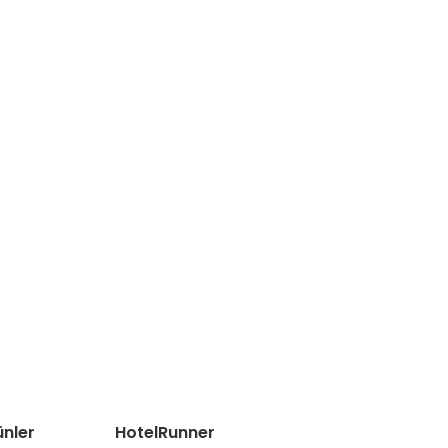
ünler
HotelRunner