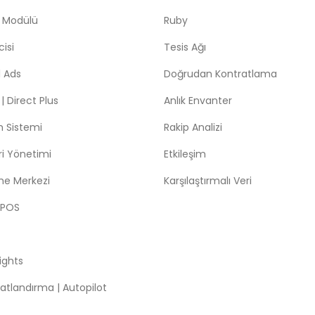
 Modülü
Ruby
isi
Tesis Ağı
 Ads
Doğrudan Kontratlama
 Direct Plus
Anlık Envanter
m Sistemi
Rakip Analizi
leri Yönetimi
Etkileşim
me Merkezi
Karşılaştırmalı Veri
 POS
sights
atlandırma | Autopilot