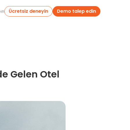
Ücretsiz deneyin
Demo talep edin
pın
e Gelen Otel