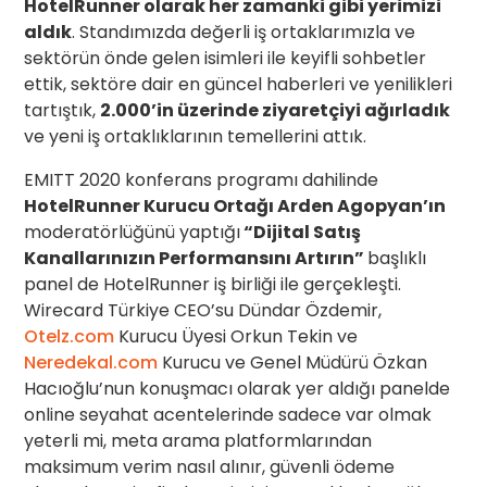
HotelRunner olarak her zamanki gibi yerimizi
aldık
. Standımızda değerli iş ortaklarımızla ve
sektörün önde gelen isimleri ile keyifli sohbetler
ettik, sektöre dair en güncel haberleri ve yenilikleri
tartıştık,
2.000’in üzerinde ziyaretçiyi ağırladık
ve yeni iş ortaklıklarının temellerini attık.
EMITT 2020 konferans programı dahilinde
HotelRunner Kurucu Ortağı Arden Agopyan’ın
moderatörlüğünü yaptığı
“Dijital Satış
Kanallarınızın Performansını Artırın”
başlıklı
panel de HotelRunner iş birliği ile gerçekleşti.
Wirecard Türkiye CEO’su Dündar Özdemir,
Otelz.com
Kurucu Üyesi Orkun Tekin ve
Neredekal.com
Kurucu ve Genel Müdürü Özkan
Hacıoğlu’nun konuşmacı olarak yer aldığı panelde
online seyahat acentelerinde sadece var olmak
yeterli mi, meta arama platformlarından
maksimum verim nasıl alınır, güvenli ödeme