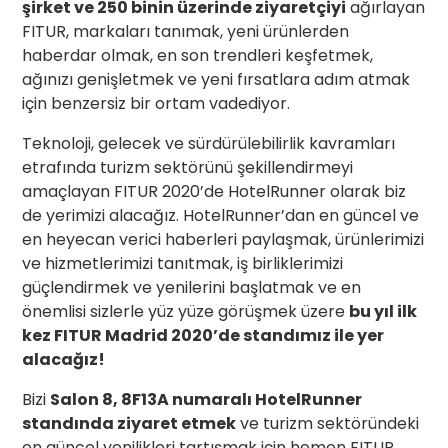
şirket ve 250 binin üzerinde ziyaretçiyi
ağırlayan
FITUR, markaları tanımak, yeni ürünlerden
haberdar olmak, en son trendleri keşfetmek,
ağınızı genişletmek ve yeni fırsatlara adım atmak
için benzersiz bir ortam vadediyor.
Teknoloji, gelecek ve sürdürülebilirlik kavramları
etrafında turizm sektörünü şekillendirmeyi
amaçlayan FITUR 2020’de HotelRunner olarak biz
de yerimizi alacağız. HotelRunner’dan en güncel ve
en heyecan verici haberleri paylaşmak, ürünlerimizi
ve hizmetlerimizi tanıtmak, iş birliklerimizi
güçlendirmek ve yenilerini başlatmak ve en
önemlisi sizlerle yüz yüze görüşmek üzere
bu yıl ilk
kez FITUR Madrid 2020’de standımız ile yer
alacağız!
Bizi
Salon 8, 8F13A numaralı HotelRunner
standında ziyaret etmek
ve turizm sektöründeki
en güncel yenilikleri tartışmak için hemen FITUR