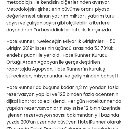
metodolojisi ile kendisini diğerlerinden ayırıyor.
Metodolojisini şirketlerin büyüme oranı, piyasa
değerlemesi, alınan yatırım miktarı, yatırım turu
sayısı ve çalışan sayısı gibi ölçülebilir kriterlere
dayandıran Forbes iddialı bir liste ile karşınızda.
HotelRunner, “Geleceğin Milyarlık Girişimleri – 50
Girişim 2019” listesinin üçüncü sırasında 53,73’lük
endeks puanı ile yer aldı. HotelRunner Kurucu
Ortağı Arden Agopyan ile gerçekleştirilen
röportajda Agopyan, HotelRunner’ın kuruluş
sürecinden, misyonundan ve gelişiminden bahsetti.
HotelRunner’da bugüne kadar 4,2 milyondan fazla
rezervasyon yapıldı ve 125 binden fazla acentenin
dijital kontrat talebi işlendi. Her gün HotelRunner’da
yapılan rezervasyonların sayısı ise 12 binin üzerinde.
İşlenen rezervasyon sayısı bakımından yıl bazında
yüzde 200’ün üzerinde büyüyen HotelRunner olarak
“Turizmde Dijital Dönüşüm” sloganıyla tesislerin ve