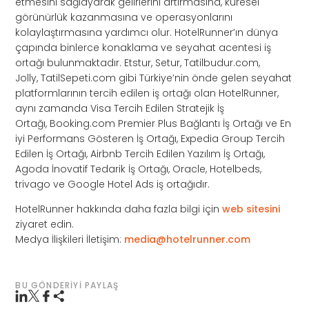
etmesini sağlayarak gelirlerini artırmasına, küresel
görünürlük kazanmasına ve operasyonlarını
kolaylaştırmasına yardımcı olur. HotelRunner’ın dünya
çapında binlerce konaklama ve seyahat acentesi iş
ortağı bulunmaktadır. Etstur, Setur, Tatilbudur.com,
Jolly, TatilSepeti.com gibi Türkiye’nin önde gelen seyahat
platformlarının tercih edilen iş ortağı olan HotelRunner,
aynı zamanda Visa Tercih Edilen Stratejik İş
Ortağı, Booking.com Premier Plus Bağlantı İş Ortağı ve En
iyi Performans Gösteren İş Ortağı, Expedia Group Tercih
Edilen İş Ortağı, Airbnb Tercih Edilen Yazılım İş Ortağı,
Agoda İnovatif Tedarik İş Ortağı, Oracle, Hotelbeds,
trivago ve Google Hotel Ads iş ortağıdır.
HotelRunner hakkında daha fazla bilgi için
web sitesini
ziyaret edin.
Medya İlişkileri İletişim:
media@hotelrunner.com
BU GÖNDERIYI PAYLAŞ