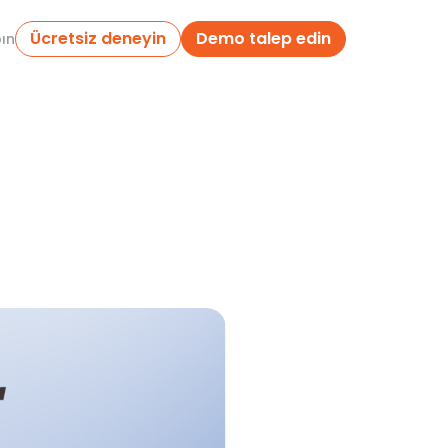
Ücretsiz deneyin
Demo talep edin
pın