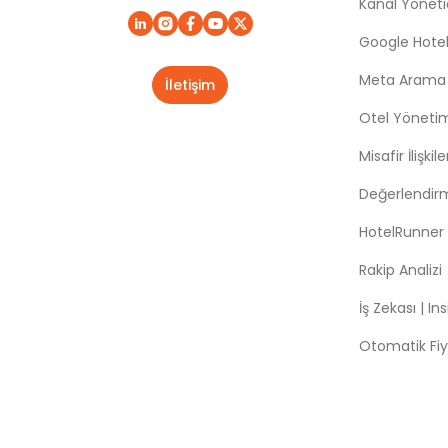
Kanal Yönetic
Google Hotel
Meta Arama |
İletişim
Otel Yöneti
Misafir İlişki
Değerlendir
HotelRunner
Rakip Analizi
İş Zekası | In
Otomatik Fiy