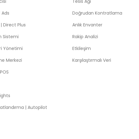
isi
Tesis Ağı
 Ads
Doğrudan Kontratlama
 Direct Plus
Anlık Envanter
m Sistemi
Rakip Analizi
leri Yönetimi
Etkileşim
me Merkezi
Karşılaştırmalı Veri
 POS
sights
atlandırma | Autopilot