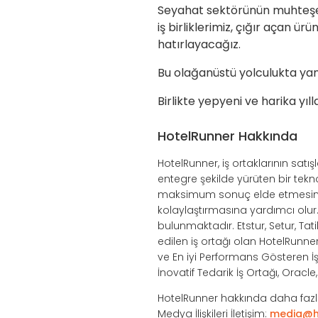
Seyahat sektörünün muhteşem 
iş birliklerimiz, çığır açan ü
hatırlayacağız.
Bu olağanüstü yolculukta yan
Birlikte yepyeni ve harika yıll
HotelRunner Hakkında
HotelRunner, iş ortaklarının sat
entegre şekilde yürüten bir tek
maksimum sonuç elde etmesini s
kolaylaştırmasına yardımcı olu
bulunmaktadır. Etstur, Setur, Tat
edilen iş ortağı olan HotelRunne
ve En iyi Performans Gösteren İş 
İnovatif Tedarik İş Ortağı, Oracl
HotelRunner hakkında daha fazla
Medya İlişkileri İletişim:
media@h