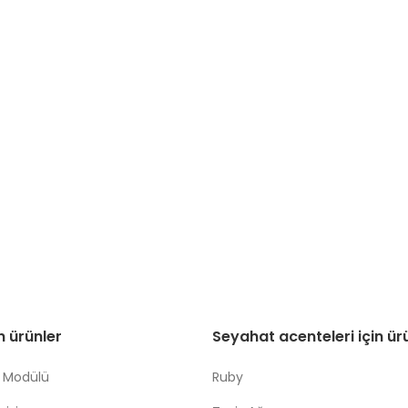
in ürünler
Seyahat acenteleri için ür
 Modülü
Ruby