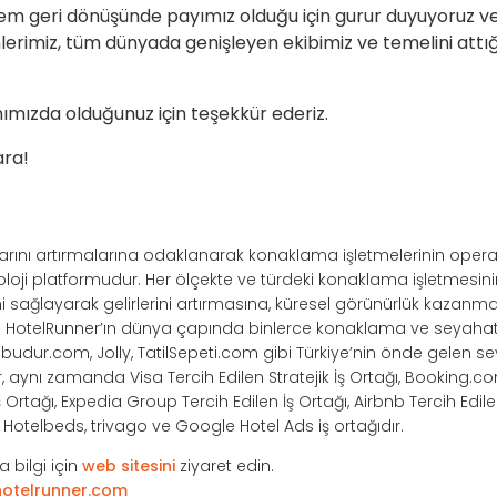
geri dönüşünde payımız olduğu için gurur duyuyoruz ve g
rünlerimiz, tüm dünyada genişleyen ekibimiz ve temelini attı
ımızda olduğunuz için teşekkür ederiz.
ara!
ışlarını artırmalarına odaklanarak konaklama işletmelerinin opera
noloji platformudur. Her ölçekte ve türdeki konaklama işletmesi
ağlayarak gelirlerini artırmasına, küresel görünürlük kazanma
r. HotelRunner’ın dünya çapında binlerce konaklama ve seyahat 
ilbudur.com, Jolly, TatilSepeti.com gibi Türkiye’nin önde gelen s
r, aynı zamanda Visa Tercih Edilen Stratejik İş Ortağı, Booking.co
Ortağı, Expedia Group Tercih Edilen İş Ortağı, Airbnb Tercih Edile
e, Hotelbeds, trivago ve Google Hotel Ads iş ortağıdır.
 bilgi için
web sitesini
ziyaret edin.
otelrunner.com