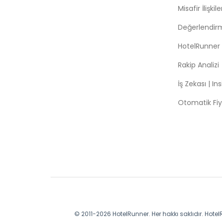
Misafir İlişki
Değerlendir
HotelRunner
Rakip Analizi
İş Zekası | In
Otomatik Fiy
© 2011-2026 HotelRunner. Her hakkı saklıdır. HotelR