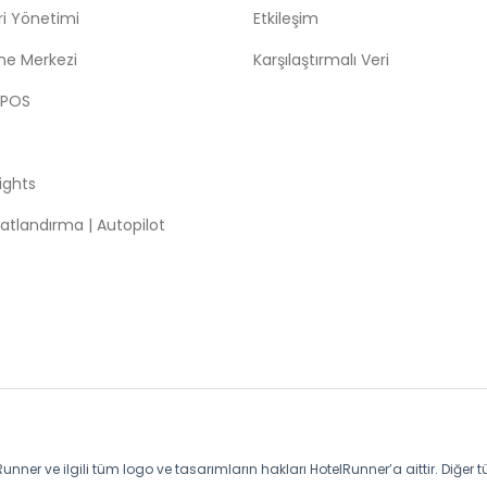
leri Yönetimi
Etkileşim
me Merkezi
Karşılaştırmalı Veri
 POS
sights
atlandırma | Autopilot
unner ve ilgili tüm logo ve tasarımların hakları HotelRunner’a aittir. Diğer t