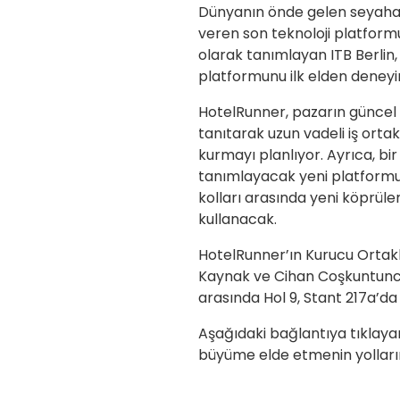
Dünyanın önde gelen seyahat 
veren son teknoloji platformun
olarak tanımlayan ITB Berlin,
platformunu ilk elden deneyi
HotelRunner, pazarın güncel z
tanıtarak uzun vadeli iş ortak
kurmayı planlıyor. Ayrıca, bi
tanımlayacak yeni platformun
kolları arasında yeni köprüle
kullanacak.
HotelRunner’ın Kurucu Ortakla
Kaynak ve Cihan Coşkuntuncel
arasında Hol 9, Stant 217a’da
Aşağıdaki bağlantıya tıklaya
büyüme elde etmenin yolların