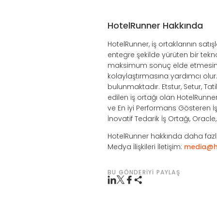
HotelRunner Hakkında
HotelRunner, iş ortaklarının sat
entegre şekilde yürüten bir tek
maksimum sonuç elde etmesini s
kolaylaştırmasına yardımcı olu
bulunmaktadır. Etstur, Setur, Tat
edilen iş ortağı olan HotelRunne
ve En iyi Performans Gösteren İş 
İnovatif Tedarik İş Ortağı, Oracl
HotelRunner hakkında daha fazla
Medya İlişkileri İletişim:
media@h
BU GÖNDERIYI PAYLAŞ