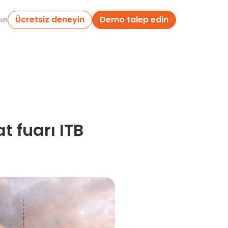
Ücretsiz deneyin
Demo talep edin
pın
 fuarı ITB