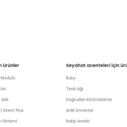
in ürünler
Seyahat acenteleri için ür
 Modülü
Ruby
isi
Tesis Ağı
 Ads
Doğrudan Kontratlama
 Direct Plus
Anlık Envanter
m Sistemi
Rakip Analizi