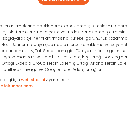
ışlarını artırmalarına odaklanarak konaklama işletmelerinin opera
noloji platformudur. Her ölçekte ve türdeki konaklama işletmesi
ağlayarak gelirlerini artırmasına, küresel görünürlük kazanma
r. HotelRunner’ın dünya çapında binlerce konaklama ve seyahat 
ilbudur.com, Jolly, TatilSepeti.com gibi Türkiye’nin önde gelen s
r, aynı zamanda Visa Tercih Edilen Stratejik İş Ortağı, Booking.co
Ortağı, Expedia Group Tercih Edilen İş Ortağı, Airbnb Tercih Edile
e, Hotelbeds, trivago ve Google Hotel Ads iş ortağıdır.
 bilgi için
web sitesini
ziyaret edin.
otelrunner.com