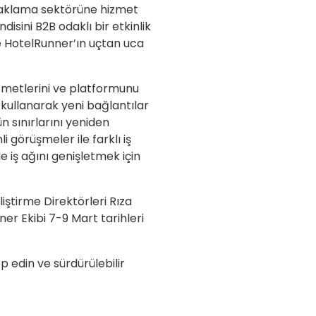
onaklama sektörüne hizmet
isini B2B odaklı bir etkinlik
le HotelRunner’ın uçtan uca
izmetlerini ve platformunu
e kullanarak yeni bağlantılar
n sınırlarını yeniden
görüşmeler ile farklı iş
e iş ağını genişletmek için
iştirme Direktörleri Rıza
er Ekibi 7-9 Mart tarihleri
 edin ve sürdürülebilir