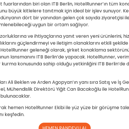
fuarlarından biri olan ITB Berlin, HotelRunner’ın tüm k
u büyük kitlelere tanıtmak için ideal bir işlev sunuyor. Kend
 dünyanın dört bir yanından gelen çok sayıda ziyaretçisi i
mlenebileceği uygun bir ortam sağlıyor.
orluklarına ve ihtiyaçlarına yanıt veren yeni ürünlerini, h
lıklarını güçlendirmeyi ve iletişim olanaklarını etkili şekild
r HotelRunner geleneği olarak, şirket konaklama sektörünü
un lansmanını ITB Berlin’de yapacak. HotelRunner, verimli 
r kurma konusunda sahip olduğu yetkinliğini ITB Berlin’de d
rı Ali Beklen ve Arden Agopyan’ın yanı sıra Satış ve İş Gel
, Mühendislik Direktörü Yiğit Can Bacakoğlu ile HotelRunn
 bulunacaklar.
rak hemen HotelRunner Ekibi ile yüz yüze bir görüşme talep
ı keşfedin.
HEMEN RANDEVU AL