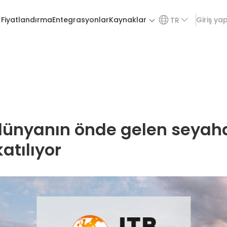
Fiyatlandırma
Entegrasyonlar
Kaynaklar
Giriş ya
TR
ünyanın önde gelen seyahat
katılıyor