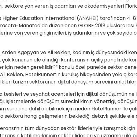
i, sektöre yön veren iş adamları ve akademisyenleri Florid
 Higher Education International (ANAHEI) tarafından 4-8 H
Sarasota-Manatee’de düzenlenen GLOBE 2018 uluslararası k
erine yön veren girişimcileri, iş adamlarını ve çok sayıda
ı Arden Agopyan ve Ali Beklen, kadının iş dünyasındaki k
 çok konunun ele alındığı konferansın açılış panelinde ko
ller için neden gereklidir?” konulu özel panelde sektör dene
i Beklen, HotelRunner’ın kuruluş hikayesinden yola çıka
leri turizm sektörünün dijital dönüşüm sürecini anlattılar
sisleri ve seyahat acenteleri için dijital dönüşümün ne if
i, işletmelerde dönüşüm sürecini kimin yönettiği, dönüşü
şüm sürecine dahil olabilmek için neden HotelRunner ile çalış
sektörü hangi gelişmelerin beklediği detaylı şekilde ele a
eransı’nın tüm dünyadan sektör liderleriyle tanışmak için 
ransın katılımcılar için sektör liderleri ve uzmanları ile