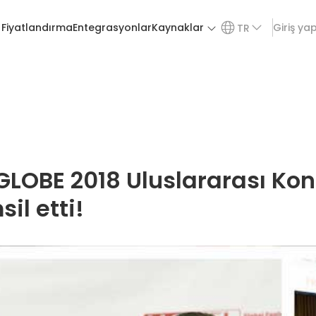
Fiyatlandırma
Entegrasyonlar
Kaynaklar
Giriş ya
TR
GLOBE 2018 Uluslararası Ko
il etti!