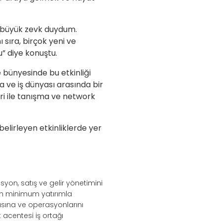
n büyük zevk duydum.
sıra, birçok yeni ve
u” diye konuştu.
bünyesinde bu etkinliği
 ve iş dünyası arasında bir
eri ile tanışma ve network
elirleyen etkinliklerde yer
syon, satış ve gelir yönetimini
nin minimum yatırımla
sına ve operasyonlarını
acentesi iş ortağı