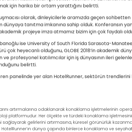
k için harika bir ortam yarattığını belirtti.
onuşmacısı olarak, dinleyicilerle aramızda geçen sohbette
m dünyaya tanıtma imkanına sahip olduk. Konferansın yanı 
e akademik projeye imza atmamız bizim için çok faydalı old
anoğlu ise University of South Florida Sarasota-Manatee 
rü çok heyecanlı olduğunu, GLOBE 2018’in akademik dünya
e profesyonel katılımcılar için iş dünyasının ileri gelenl
nduğunu belirtti.
ren panelinde yer alan HotelRunner, sektörün trendlerini b
ışlarını artırmalarına odaklanarak konaklama işletmelerinin opera
noloji platformudur. Her ölçekte ve türdeki konaklama işletmesi
ağlayarak gelirlerini artırmasına, küresel görünürlük kazanma
r. HotelRunner’ın dünya çapında binlerce konaklama ve seyahat 