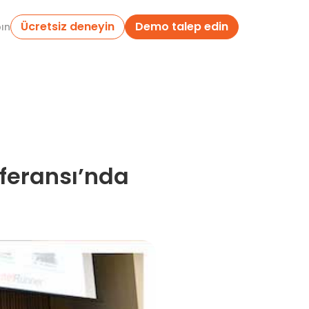
Ücretsiz deneyin
Demo talep edin
pın
nferansı’nda