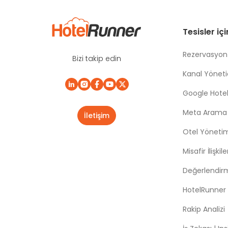
Tesisler iç
Rezervasyon
Bizi takip edin
Kanal Yönetic
Google Hotel
Meta Arama |
İletişim
Otel Yöneti
Misafir İlişki
Değerlendir
HotelRunner
Rakip Analizi