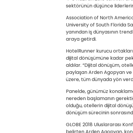
sektörünün düşünce liderlerin
Association of North America
University of South Florida 
yanından iş dünyasının trendl
araya getirdi.
HotelRunner kurucu ortaklar
dijital dönüşümüne kadar pek
aldılar. “Dijital dönüşüm, ote
paylaşan Arden Agopyan ve Al
üzere, tüm dünyada yön verdik
Panelde, günümüz konaklama te
nereden başlamanın gerektiğ
olduğu, otellerin dijital dönü
dönüşüm sürecinin sonrasında 
GLOBE 2018 Uluslararası Konf
belirten Arden Agopyan, konfe