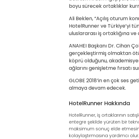
boyu sürecek ortaklıklar kurma
Ali Beklen, “Açılış oturum k
HotelRunner ve Türkiye’yi tü
uluslararası iş ortaklığına v
ANAHEI Başkanı Dr. Cihan Çob
gerçekleştirmiş olmaktan ötü
köprü olduğunu, akademisyen v
ağlarını genişletme fırsatı su
GLOBE 2018’in en çok ses geti
almaya devam edecek.
HotelRunner Hakkında
HotelRunner, iş ortaklarının sat
entegre şekilde yürüten bir tek
maksimum sonuç elde etmesini s
kolaylaştırmasına yardımcı olu