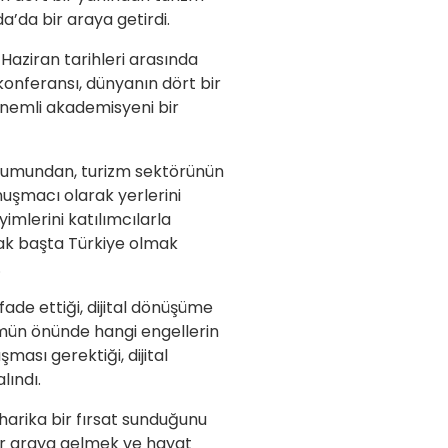
a’da bir araya getirdi.
aziran tarihleri arasında
onferansı, dünyanın dört bir
 önemli akademisyeni bir
onumundan, turizm sektörünün
nuşmacı olarak yerlerini
yimlerini katılımcılarla
rak başta Türkiye olmak
.
ade ettiği, dijital dönüşüme
mün önünde hangi engellerin
ması gerektiği, dijital
lındı.
harika bir fırsat sunduğunu
 bir araya gelmek ve hayat