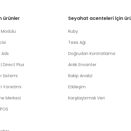
in ürünler
Seyahat acenteleri için ür
 Modülü
Ruby
isi
Tesis Ağı
 Ads
Doğrudan Kontratlama
 Direct Plus
Anlık Envanter
m Sistemi
Rakip Analizi
leri Yönetimi
Etkileşim
me Merkezi
Karşılaştırmalı Veri
 POS