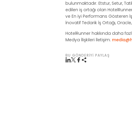
bulunmaktadır. Etstur, Setur, Tat
edilen iş ortağı olan HotelRunne
ve En iyi Performans Gösteren İş 
İnovatif Tedarik İş Ortağı, Oracl
HotelRunner hakkında daha fazla
Medya İlişkileri İletişim:
media@h
BU GÖNDERIYI PAYLAŞ