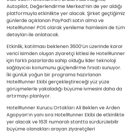
Autopilot, Değerlendirme Merkezi’nin de yer aldığı
platformuyla etkinlikte yer alacak. Şirket geçtiğimiz
günlerde açıklanan PayPad’i satın alma ve
HotelRunner POS olarak yenileme hamlesini de tüm
detayları ile anlatacak.
Etkinlik, katılması beklenen 3600’ün üzerinde karar
verici isimden oluşan ziyaretçi kitlesi ile HotelRunner
için farklı pazarlarda sahip olduğu lider teknoloji
sağlayıcısı konumunu güçlendirme fırsatı sunuyor.
İki günlük yoğun bir programa hazırlanan
HotelRunner Ekibi gerçekleştireceği yüz yüze
görüşmelerle yakaladığı büyüme ivmesini daha da
artırmayı planlıyor.
HotelRunner Kurucu Ortakları Ali Beklen ve Arden
Agopyan’ın yanı sıra HotelRunner Ekibi de etkinlikte
yer alacak ve 1631 numaralı stantta sürdürülebilir
büyüme olanakları arayan ziyaretçileri