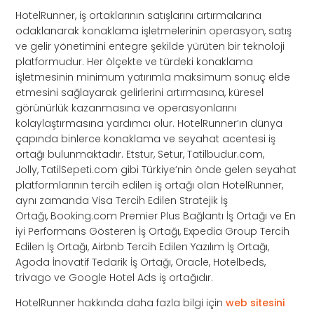
HotelRunner, iş ortaklarının satışlarını artırmalarına
odaklanarak konaklama işletmelerinin operasyon, satış
ve gelir yönetimini entegre şekilde yürüten bir teknoloji
platformudur. Her ölçekte ve türdeki konaklama
işletmesinin minimum yatırımla maksimum sonuç elde
etmesini sağlayarak gelirlerini artırmasına, küresel
görünürlük kazanmasına ve operasyonlarını
kolaylaştırmasına yardımcı olur. HotelRunner’ın dünya
çapında binlerce konaklama ve seyahat acentesi iş
ortağı bulunmaktadır. Etstur, Setur, Tatilbudur.com,
Jolly, TatilSepeti.com gibi Türkiye’nin önde gelen seyahat
platformlarının tercih edilen iş ortağı olan HotelRunner,
aynı zamanda Visa Tercih Edilen Stratejik İş
Ortağı, Booking.com Premier Plus Bağlantı İş Ortağı ve En
iyi Performans Gösteren İş Ortağı, Expedia Group Tercih
Edilen İş Ortağı, Airbnb Tercih Edilen Yazılım İş Ortağı,
Agoda İnovatif Tedarik İş Ortağı, Oracle, Hotelbeds,
trivago ve Google Hotel Ads iş ortağıdır.
HotelRunner hakkında daha fazla bilgi için
web sitesini