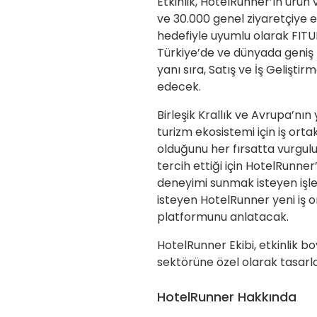
Etkinlik, HotelRunner’ın ürün
ve 30.000 genel ziyaretçiye 
hedefiyle uyumlu olarak FITUR 
Türkiye’de ve dünyada geniş 
yanı sıra, Satış ve İş Gelişt
edecek.
Birleşik Krallık ve Avrupa’nı
turizm ekosistemi için iş ort
olduğunu her fırsatta vurgulu
tercih ettiği için HotelRunne
deneyimi sunmak isteyen işl
isteyen HotelRunner yeni iş o
platformunu anlatacak.
HotelRunner Ekibi, etkinlik 
sektörüne özel olarak tasarla
HotelRunner Hakkında