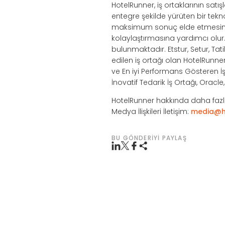
HotelRunner, iş ortaklarının sat
entegre şekilde yürüten bir tek
maksimum sonuç elde etmesini s
kolaylaştırmasına yardımcı olu
bulunmaktadır. Etstur, Setur, Tat
edilen iş ortağı olan HotelRunne
ve En iyi Performans Gösteren İş 
İnovatif Tedarik İş Ortağı, Oracl
HotelRunner hakkında daha fazla
Medya İlişkileri İletişim:
media@h
BU GÖNDERIYI PAYLAŞ