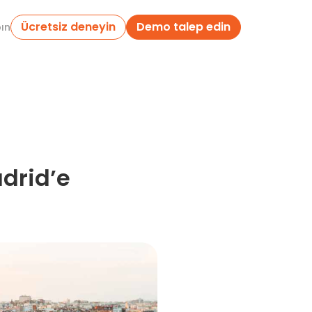
Ücretsiz deneyin
Demo talep edin
pın
adrid’e