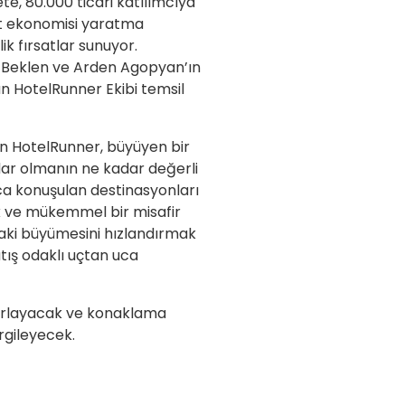
te, 80.000 ticari katılımcıya
hat ekonomisi yaratma
ik fırsatlar sunuyor.
li Beklen ve Arden Agopyan’ın
an HotelRunner Ekibi temsil
ran HotelRunner, büyüyen bir
rdar olmanın ne kadar değerli
lca konuşulan destinasyonları
ak ve mükemmel bir misafir
aki büyümesini hızlandırmak
tış odaklı uçtan uca
ğırlayacak ve konaklama
rgileyecek.