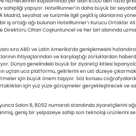
 ve hizmetlerinin kapsamında yer alan 8.000’den fazla şirke
ev sahipliği yapıyor. HotelRunner’ın daha büyük bir seya
Madrid, seyahat ve turizmle ilgili çeşitli iş alanlarına yönel
bir iş ortağı ağı bulunan HotelRunner’ı Kurucu Ortaklar A
irme Direktörü Cihan Coşkuntuncel ve her biri alanında uzm
n yanı sıra ABD ve Latin Amerika’da genişlemesini hızlandı
aklarının ihtiyaçlarından ve karşılaştığı zorluklardan habe
yor. Dünya genelindeki büyük bir ziyaretçi kitlesi İspanyo
r’ın uçtan uca platformu, gelirlerini en üst düzeye çıkarm
etmeler için büyük önem taşıyor. Söz konusu coğrafyalard
rtaklıkları için yüz yüze görüşmeler gerçekleştirecek ve sa
boyunca
Salon 8
, 8D52 numaralı
standında
ziyaretçilerini a
nmış, geniş bir yelpazeye sahip son teknoloji ürünlerini se