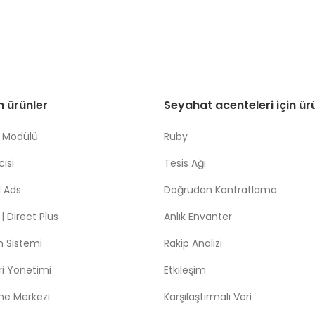
in ürünler
Seyahat acenteleri için ür
 Modülü
Ruby
isi
Tesis Ağı
 Ads
Doğrudan Kontratlama
 Direct Plus
Anlık Envanter
m Sistemi
Rakip Analizi
leri Yönetimi
Etkileşim
me Merkezi
Karşılaştırmalı Veri