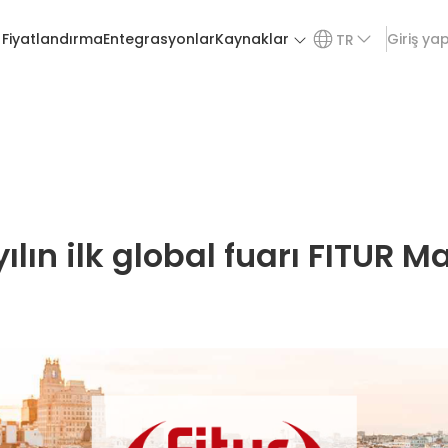
Fiyatlandırma
Entegrasyonlar
Kaynaklar
Giriş ya
TR
ılın ilk global fuarı FITUR M