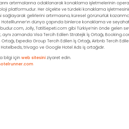
ışlarını artırmalarına odaklanarak konaklama işletmelerinin opera
noloji platformudur. Her ölçekte ve türdeki konaklama işletmesi
ağlayarak gelirlerini artırmasına, küresel görünürlük kazanma
r. HotelRunner’ın dünya çapında binlerce konaklama ve seyahat 
ilbudur.com, Jolly, TatilSepeti.com gibi Türkiye’nin önde gelen s
r, aynı zamanda Visa Tercih Edilen Stratejik İş Ortağı, Booking.co
Ortağı, Expedia Group Tercih Edilen İş Ortağı, Airbnb Tercih Edile
e, Hotelbeds, trivago ve Google Hotel Ads iş ortağıdır.
 bilgi için
web sitesini
ziyaret edin.
otelrunner.com