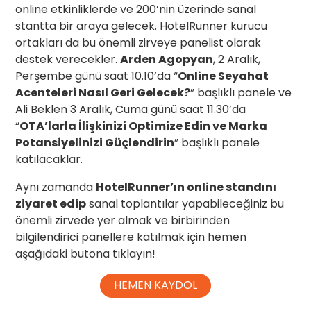
online etkinliklerde ve 200’nin üzerinde sanal
stantta bir araya gelecek. HotelRunner kurucu
ortakları da bu önemli zirveye panelist olarak
destek verecekler.
Arden Agopyan
, 2 Aralık,
Perşembe günü saat 10.10’da “
Online Seyahat
Acenteleri Nasıl Geri Gelecek?
” başlıklı panele ve
Ali Beklen 3 Aralık, Cuma günü saat 11.30’da
“
OTA’larla İlişkinizi Optimize Edin ve Marka
Potansiyelinizi Güçlendirin
” başlıklı panele
katılacaklar.
Aynı zamanda
HotelRunner’ın online standını
ziyaret edip
sanal toplantılar yapabileceğiniz bu
önemli zirvede yer almak ve birbirinden
bilgilendirici panellere katılmak için hemen
aşağıdaki butona tıklayın!
HEMEN KAYDOL