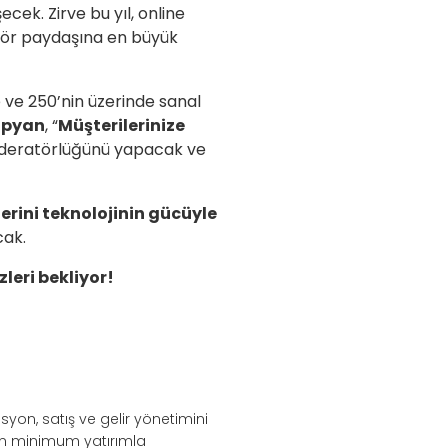
cek. Zirve bu yıl, online
ektör paydaşına en büyük
 ve 250’nin üzerinde sanal
opyan
, “
Müşterilerinize
moderatörlüğünü yapacak ve
lerini teknolojinin gücüyle
cak.
zleri bekliyor!
syon, satış ve gelir yönetimini
nin minimum yatırımla