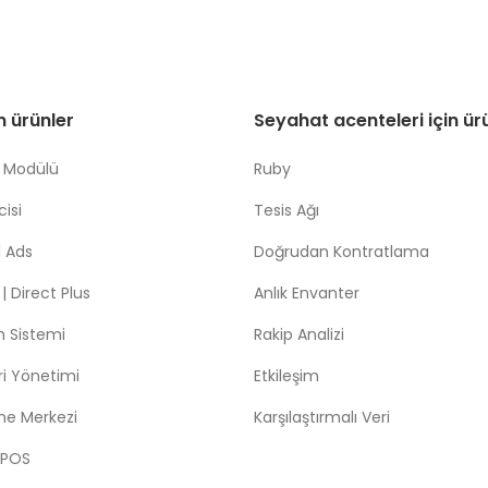
in ürünler
Seyahat acenteleri için ür
 Modülü
Ruby
isi
Tesis Ağı
 Ads
Doğrudan Kontratlama
 Direct Plus
Anlık Envanter
m Sistemi
Rakip Analizi
leri Yönetimi
Etkileşim
me Merkezi
Karşılaştırmalı Veri
 POS