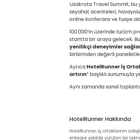
Uzakrota Travel Summit, bu y
seyahat acenteleri, havayolu 
online konferans ve fuaye ala
100.000’in üzerinde turizm pr
stantta bir araya gelecek. B
yenilikçi deneyimler sağlam
birbirinden değerli panelistl
Ayrıca
HotelRunner İş Orta
artırın
” başlıklı sunumuyla y
Aynı zamanda sanal toplantıl
HotelRunner Hakkında
HotelRunner, iş ortaklarının sat
entegre şekilde yürüten bir tek