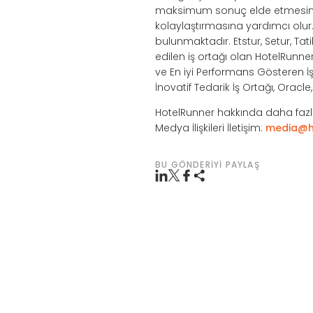
maksimum sonuç elde etmesini s
kolaylaştırmasına yardımcı olu
bulunmaktadır. Etstur, Setur, Tat
edilen iş ortağı olan HotelRunne
ve En iyi Performans Gösteren İş 
İnovatif Tedarik İş Ortağı, Oracl
HotelRunner hakkında daha fazla
Medya İlişkileri İletişim:
media@h
BU GÖNDERIYI PAYLAŞ