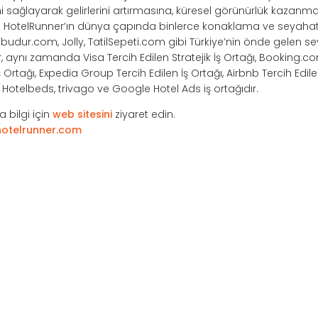
ağlayarak gelirlerini artırmasına, küresel görünürlük kazanma
r. HotelRunner’ın dünya çapında binlerce konaklama ve seyahat 
ilbudur.com, Jolly, TatilSepeti.com gibi Türkiye’nin önde gelen s
r, aynı zamanda Visa Tercih Edilen Stratejik İş Ortağı, Booking.co
Ortağı, Expedia Group Tercih Edilen İş Ortağı, Airbnb Tercih Edile
e, Hotelbeds, trivago ve Google Hotel Ads iş ortağıdır.
 bilgi için
web sitesini
ziyaret edin.
otelrunner.com