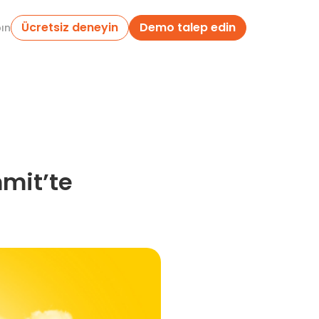
Ücretsiz deneyin
Demo talep edin
pın
mit’te