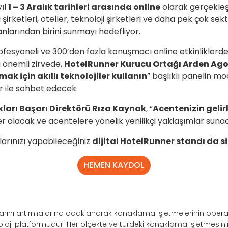
ıl
1 – 3 Aralık tarihleri arasında online
olarak gerçekleşe
şirketleri, oteller, teknoloji şirketleri ve daha pek çok s
nlarından birini sunmayı hedefliyor.
ofesyoneli ve 300’den fazla konuşmacı online etkinliklerde
u önemli zirvede,
HotelRunner Kurucu Ortağı Arden Ag
ak için akıllı teknolojiler kullanın
” başlıklı panelin 
er ile sohbet edecek.
kları Başarı Direktörü Rıza Kaynak
, “
Acentenizin gelir
er alacak ve acentelere yönelik yenilikçi yaklaşımlar suna
arınızı yapabileceğiniz
dijital HotelRunner standı da si
HEMEN KAYDOL
ışlarını artırmalarına odaklanarak konaklama işletmelerinin opera
noloji platformudur. Her ölçekte ve türdeki konaklama işletmesi