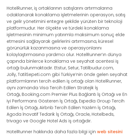
HotelRunner, iş ortaklarının satışlarını artırmalarına
odaklanarak konaklama işletmelerinin operasyon, satış
ve gelir yönetimini entegre şekilde yürüten bir teknoloji
platformudur. Her ölçekte ve türdeki konaklama
işletmesinin minimum yatırımla maksimum sonuç elde
etmesini sağlayarak gelirlerini artırmasına, küresel
görünürlük kazanmasına ve operasyonlarını
kolaylaştırmasına yardımcı olur. HotelRunner’ın dünya
çapında binlerce konaklama ve seyahat acentesi iş
ortağı bulunmaktadır. Etstur, Setur, Tatilbudur.com,
Jolly, TatilSepeti.com gibi Türkiye’nin önde gelen seyahat
platformlarının tercih edilen iş ortağı olan HotelRunner,
aynı zamanda Visa Tercih Edilen Stratejik İş
Ortağı, Booking.com Premier Plus Bağlantı İş Ortağı ve En
iyi Performans Gösteren İş Ortağı, Expedia Group Tercih
Edilen İş Ortağı, Airbnb Tercih Edilen Yazılım İş Ortağı,
Agoda İnovatif Tedarik İş Ortağı, Oracle, Hotelbeds,
trivago ve Google Hotel Ads iş ortağıdır.
HotelRunner hakkında daha fazla bilgi için
web sitesini