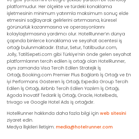
platformudur. Her ölçekte ve türdeki konaklama
işletmesinin minimum yatırımla maksimum sonuç elde
etmesini sağlayarak gelirlerini artırmasına, küresel
görünürlük kazanmasına ve operasyonlarını
kolaylaştırmasına yardımcı olur. HotelRunner’ın dünya
çapında binlerce konaklama ve seyahat acentesi iş
ortağı bulunmaktadır. Etstur, Setur, Tatilbudur.com,
Jolly, TatilSepeti.com gibi Türkiye’nin önde gelen seyahat
platformlarının tercih edilen iş ortağı olan HotelRunner,
aynı zamanda Visa Tercih Edilen Stratejik İş
Ortağı, Booking.com Premier Plus Bağlantı İş Ortağı ve En
iyi Performans Gösteren İş Ortağı, Expedia Group Tercih
Edilen İş Ortağı, Airbnb Tercih Edilen Yazılım İş Ortağı,
Agoda İnovatif Tedarik İş Ortağı, Oracle, Hotelbeds,
trivago ve Google Hotel Ads iş ortağıdır.
HotelRunner hakkında daha fazla bilgi için
web sitesini
ziyaret edin.
Medya İlişkileri İletişim:
media@hotelrunner.com