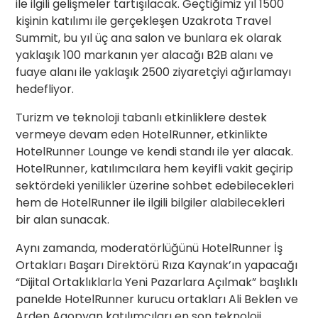
ile ilgili gelişmeler tartışılacak. Geçtiğimiz yıl 1500
kişinin katılımı ile gerçekleşen Uzakrota Travel
Summit, bu yıl üç ana salon ve bunlara ek olarak
yaklaşık 100 markanın yer alacağı B2B alanı ve
fuaye alanı ile yaklaşık 2500 ziyaretçiyi ağırlamayı
hedefliyor.
Turizm ve teknoloji tabanlı etkinliklere destek
vermeye devam eden HotelRunner, etkinlikte
HotelRunner Lounge ve kendi standı ile yer alacak.
HotelRunner, katılımcılara hem keyifli vakit geçirip
sektördeki yenilikler üzerine sohbet edebilecekleri
hem de HotelRunner ile ilgili bilgiler alabilecekleri
bir alan sunacak.
Aynı zamanda, moderatörlüğünü HotelRunner İş
Ortakları Başarı Direktörü Rıza Kaynak’ın yapacağı
“Dijital Ortaklıklarla Yeni Pazarlara Açılmak” başlıklı
panelde HotelRunner kurucu ortakları Ali Beklen ve
Arden Agopyan katılımcıları en son teknoloji