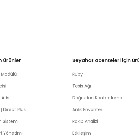
in ürünler
Seyahat acenteleri için ür
 Modülü
Ruby
isi
Tesis Ağı
 Ads
Doğrudan Kontratlama
 Direct Plus
Anlık Envanter
m Sistemi
Rakip Analizi
leri Yönetimi
Etkileşim