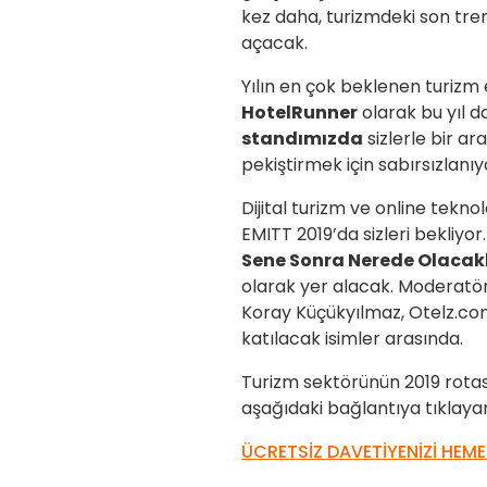
kez daha, turizmdeki son tre
açacak.
Yılın en çok beklenen turizm 
HotelRunner
olarak bu yıl d
standımızda
sizlerle bir ar
pekiştirmek için sabırsızlanıy
Dijital turizm ve online tekn
EMITT 2019’da sizleri bekliy
Sene Sonra Nerede Olacak
olarak yer alacak. Moderatö
Koray Küçükyılmaz, Otelz.c
katılacak isimler arasında.
Turizm sektörünün 2019 rotas
aşağıdaki bağlantıya tıklay
ÜCRETSİZ DAVETİYENİZİ HEME