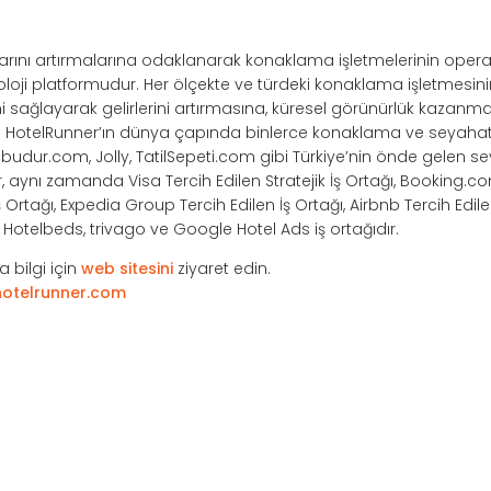
ışlarını artırmalarına odaklanarak konaklama işletmelerinin opera
noloji platformudur. Her ölçekte ve türdeki konaklama işletmesi
ağlayarak gelirlerini artırmasına, küresel görünürlük kazanma
r. HotelRunner’ın dünya çapında binlerce konaklama ve seyahat 
ilbudur.com, Jolly, TatilSepeti.com gibi Türkiye’nin önde gelen s
r, aynı zamanda Visa Tercih Edilen Stratejik İş Ortağı, Booking.co
Ortağı, Expedia Group Tercih Edilen İş Ortağı, Airbnb Tercih Edile
e, Hotelbeds, trivago ve Google Hotel Ads iş ortağıdır.
 bilgi için
web sitesini
ziyaret edin.
otelrunner.com