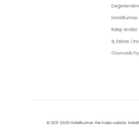
Değerlendir
HotelRunner
Rakip Analizi
İş Zekası | In
Otomatik Fiy
© 2011-2026 HotelRunner. Her hakkı saklıdır. HotelR