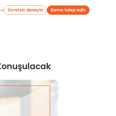
Ücretsiz deneyin
Demo talep edin
pın
 Konuşulacak