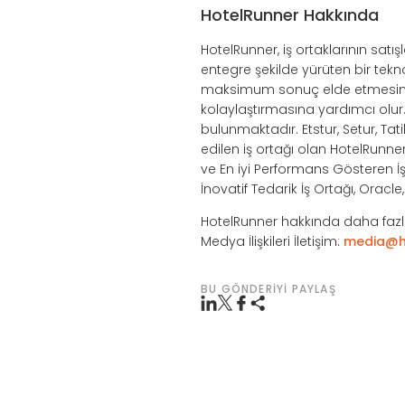
HotelRunner Hakkında
HotelRunner, iş ortaklarının sat
entegre şekilde yürüten bir tek
maksimum sonuç elde etmesini s
kolaylaştırmasına yardımcı olu
bulunmaktadır. Etstur, Setur, Tat
edilen iş ortağı olan HotelRunne
ve En iyi Performans Gösteren İş 
İnovatif Tedarik İş Ortağı, Oracl
HotelRunner hakkında daha fazla
Medya İlişkileri İletişim:
media@h
BU GÖNDERIYI PAYLAŞ