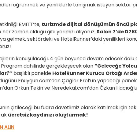
ndleri öğrenmek ve yeniliklerle tanışmak isteyen sektör pr
etkinliği EMITT’te,
turizmde dijital dönüşümün öncü p
a her zaman olduğu gibi yerimizi alıyoruz.
Salon 7’de D78
aya gelmek, sektördeki ve HotelRunner’daki yenilikleri konu
oruz!
olojilerin konuşulacağı, 4 gün boyunca devam edecek dolu d
or. Program dahilinde gerçekleşecek olan
“Geleceğe Yolcul
lar?”
başlıklı panelde
HotelRunner Kurucu Ortağı Ard
rlüğünü Enuygun.com’dan Çağlar Erol’un yapacağı paneld
om’dan Orkun Tekin ve Neredekal.com’dan Özkan Hacıoğl
ının çizileceği bu fuara davetlimiz olarak katılmak için 
arak
ücretsiz kaydınızı oluşturmak!
N ALIN