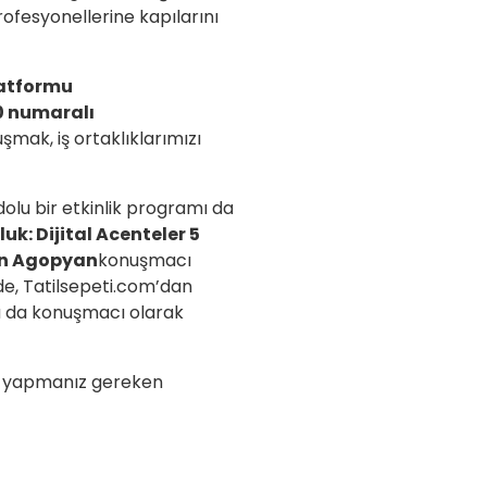
ofesyonellerine kapılarını
latformu
0 numaralı
şmak, iş ortaklıklarımızı
olu bir etkinlik programı da
uk: Dijital Acenteler 5
en Agopyan
konuşmacı
e, Tatilsepeti.com’dan
u da konuşmacı olarak
tek yapmanız gereken