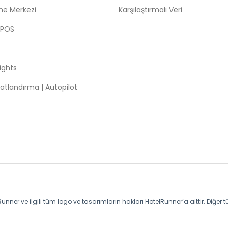
me Merkezi
Karşılaştırmalı Veri
 POS
sights
atlandırma | Autopilot
unner ve ilgili tüm logo ve tasarımların hakları HotelRunner’a aittir. Diğer t