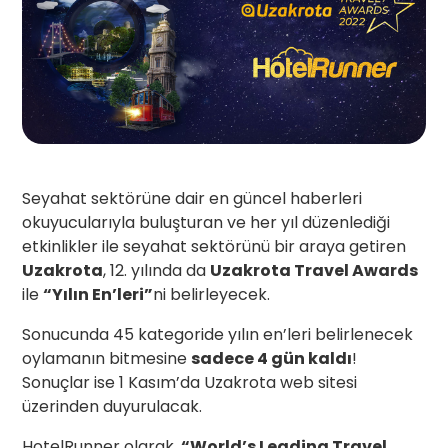
Seyahat sektörüne dair en güncel haberleri
okuyucularıyla buluşturan ve her yıl düzenlediği
etkinlikler ile seyahat sektörünü bir araya getiren
Uzakrota
, 12. yılında da
Uzakrota Travel Awards
ile
“Yılın En’leri”
ni belirleyecek.
Sonucunda 45 kategoride yılın en’leri belirlenecek
oylamanın bitmesine
sadece 4 gün kaldı
!
Sonuçlar ise 1 Kasım’da Uzakrota web sitesi
üzerinden duyurulacak.
HotelRunner olarak,
“World’s Leading Travel