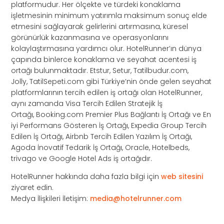
platformudur. Her ölçekte ve türdeki konaklama
işletmesinin minimum yatırımla maksimum sonuç elde
etmesini sağlayarak gelirlerini artırmasına, küresel
görünürlük kazanmasına ve operasyonlarını
kolaylaştırmasına yardımcı olur. HotelRunner’ın dünya
çapında binlerce konaklama ve seyahat acentesi iş
ortağı bulunmaktadır. Etstur, Setur, Tatilbudur.com,
Jolly, TatilSepeti.com gibi Türkiye’nin önde gelen seyahat
platformlarının tercih edilen iş ortağı olan HotelRunner,
aynı zamanda Visa Tercih Edilen Stratejik İş
Ortağı, Booking.com Premier Plus Bağlantı İş Ortağı ve En
iyi Performans Gösteren İş Ortağı, Expedia Group Tercih
Edilen İş Ortağı, Airbnb Tercih Edilen Yazılım İş Ortağı,
Agoda İnovatif Tedarik İş Ortağı, Oracle, Hotelbeds,
trivago ve Google Hotel Ads iş ortağıdır.
HotelRunner hakkında daha fazla bilgi için
web sitesini
ziyaret edin.
Medya İlişkileri İletişim:
media@hotelrunner.com