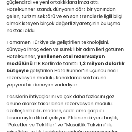
güçlendirdi ve yeni ortaklıklara imza attı.
HotelRunner standı, dünyanın dört bir yanından
gelen, turizm sektörü ve en son trendlerle ilgili bilgi
almak isteyen birçok değerli ziyaretçinin buluşma
noktası oldu.
Tamamen Türkiye’de geliştirilen teknolojisini,
dünyaya ihraç eden ve sürekli bir adım ileri götüren
HotelRunner,
yenilenen otel rezervasyon
modülünü
ITB Berlin’de tanıttı.
1,2 milyon dolarlık
bütçeyle
geliştirilen HotelRunner’ın üçüncü nesil
rezervasyon modülü, konaklama sektörüne
yepyeni bir deneyim vadediyor.
Tesislerin ihtiyaçlarını ve çok daha fazlasını göz
önüne alarak tasarlanan rezervasyon modülü;
özelleştirilebilir, modern, sade ama çarpıcı
tasarımıyla dikkat çekiyor. Eklenen iki yeni başlık,
“Paketler ve Teklifler” ve “Müsaitlik Takvimi” ile
misafirler, artık tesislerin sunduğu promosyonlar,