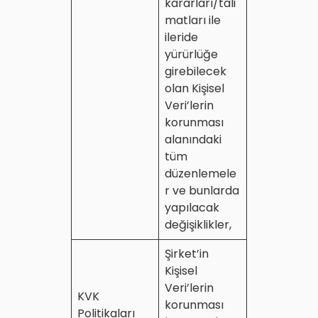
kararları/tali
matları ile
ileride
yürürlüğe
girebilecek
olan Kişisel
Veri’lerin
korunması
alanındaki
tüm
düzenlemele
r ve bunlarda
yapılacak
değişiklikler,
Şirket’in
Kişisel
Veri’lerin
KVK
korunması
Politikaları