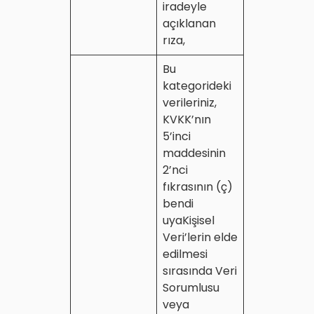
iradeyle
açıklanan
rıza,
Bu
kategorideki
verileriniz,
KVKK’nın
5’inci
maddesinin
2’nci
fıkrasının (ç)
bendi
uyaKişisel
Veri’lerin elde
edilmesi
sırasında Veri
Sorumlusu
veya