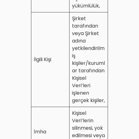
yükümlülük,
Şirket
tarafından
veya Şirket
adına
yetkilendirilm
iş
İlgili Kişi
kişiler/kuruml
ar tarafından
Kişisel
Veri’leri
işlenen
gerçek kişiler,
Kişisel
Veri’lerin
silinmesi, yok
İmha
edilmesi veya