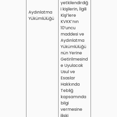
yetkilendirdiğ
i kişilerin, İlgili
Aydınlatma
Kişi’lere
Yükümlülüğü
KVKK’nın
10’uncu
maddesi ve
Aydınlatma
Yükümlülüğü
nün Yerine
Getirilmesind
e Uyulacak
Usul ve
Esaslar
Hakkında
Tebliğ
kapsamında
bilgi
vermesine
ilişki