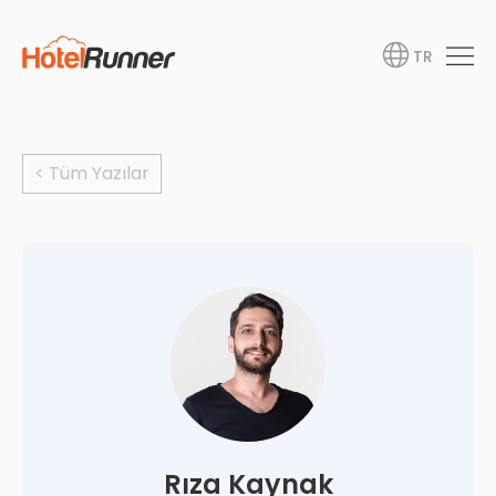
TR
< Tüm Yazılar
Rıza Kaynak