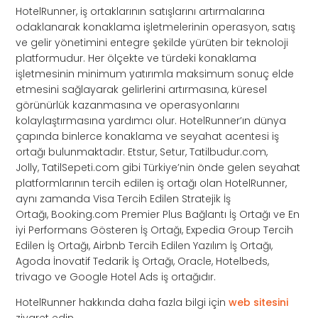
HotelRunner, iş ortaklarının satışlarını artırmalarına
odaklanarak konaklama işletmelerinin operasyon, satış
ve gelir yönetimini entegre şekilde yürüten bir teknoloji
platformudur. Her ölçekte ve türdeki konaklama
işletmesinin minimum yatırımla maksimum sonuç elde
etmesini sağlayarak gelirlerini artırmasına, küresel
görünürlük kazanmasına ve operasyonlarını
kolaylaştırmasına yardımcı olur. HotelRunner’ın dünya
çapında binlerce konaklama ve seyahat acentesi iş
ortağı bulunmaktadır. Etstur, Setur, Tatilbudur.com,
Jolly, TatilSepeti.com gibi Türkiye’nin önde gelen seyahat
platformlarının tercih edilen iş ortağı olan HotelRunner,
aynı zamanda Visa Tercih Edilen Stratejik İş
Ortağı, Booking.com Premier Plus Bağlantı İş Ortağı ve En
iyi Performans Gösteren İş Ortağı, Expedia Group Tercih
Edilen İş Ortağı, Airbnb Tercih Edilen Yazılım İş Ortağı,
Agoda İnovatif Tedarik İş Ortağı, Oracle, Hotelbeds,
trivago ve Google Hotel Ads iş ortağıdır.
HotelRunner hakkında daha fazla bilgi için
web sitesini
ziyaret edin.