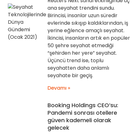
Reuters Next sanal etkinliğinde üç
ana seyahat trendini sundu.
Birincisi, insanlar uzun süredir
evlerinde sıkışıp kaldıklarından, iş
yerine eğlence amaçlı seyahat.
İkincisi, insanların artık en popüler
50 şehre seyahat etmediği
“şehirden her yere” seyahat.
Üçüncü trend ise, toplu
seyahatten daha anlamlı
seyahate bir geçiş.
Devamı »
Booking Holdings CEO’su:
Pandemi sonrası otellere
güven kademeli olarak
gelecek