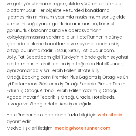
ve gelir yönetimini entegre şekilde yürüten bir teknoloji
platformudur. Her ölçekte ve türdeki konaklama
işletmesinin minimum yatırımla maksimum sonuç elde
etmesini sağlayarak gelirlerini artırmasına, küresel
görünürlük kazanmasına ve operasyonlarını
kolaylaştırmasına yardımcı olur. HotelRunner’ın dünya
çapında binlerce konaklama ve seyahat acentesi iş
ortağı bulunmaktadır. Etstur, Setur, Tatilbudur.com,
Jolly, TatilSepeti.com gibi Türkiye’nin önde gelen seyahat
platformlarının tercih edilen iş ortağı olan HotelRunner,
aynı zamanda Visa Tercih Edilen Stratejik İş
Ortağı, Booking.com Premier Plus Bağlantı İş Ortağı ve En
iyi Performans Gösteren İş Ortağı, Expedia Group Tercih
Edilen İş Ortağı, Airbnb Tercih Edilen Yazılım İş Ortağı,
Agoda İnovatif Tedarik İş Ortağı, Oracle, Hotelbeds,
trivago ve Google Hotel Ads iş ortağıdır.
HotelRunner hakkında daha fazla bilgi için
web sitesini
ziyaret edin.
Medya İlişkileri İletişim:
media@hotelrunner.com