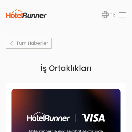
TR
Tüm Haberler
İş Ortaklıkları