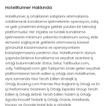
HotelRunner Hakkında
HotelRunner, iş ortaklarının satışlarını artırmalarına
odaklanarak konaklama işletmelerinin operasyon, satış
ve gelir yönetimini entegre şekilde yürüten bir teknoloji
platformudur. Her ölçekte ve türdeki konaklama
işletmesinin minimum yatırımla maksimum sonuç elde
etmesini sağlayarak gelirlerini artırmasına, küresel
görünürlük kazanmasına ve operasyonlarını
kolaylaştırmasına yardımcı olur. HotelRunner’ın dünya
çapında binlerce konaklama ve seyahat acentesi iş
ortağı bulunmaktadır. Etstur, Setur, Tatilbudur.com,
Jolly, TatilSepeti.com gibi Türkiye’nin önde gelen seyahat
platformlarının tercih edilen iş ortağı olan HotelRunner,
aynı zamanda Visa Tercih Edilen Stratejik İş
Ortağı, Booking.com Premier Plus Bağlantı İş Ortağı ve En
iyi Performans Gösteren İş Ortağı, Expedia Group Tercih
Edilen İş Ortağı, Airbnb Tercih Edilen Yazılım İş Ortağı,
Agoda İnovatif Tedarik İş Ortağı, Oracle, Hotelbeds,
trivago ve Google Hotel Ads iş ortağıdır.