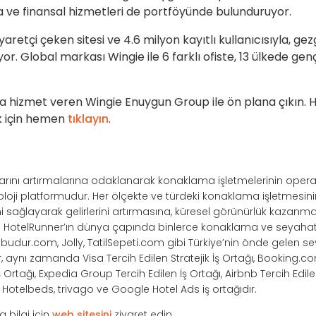
rta ve finansal hizmetleri de portföyünde bulunduruyor.
yaretçi çeken sitesi ve 4.6 milyon kayıtlı kullanıcısıyla, gez
or. Global markası Wingie ile 6 farklı ofiste, 13 ülkede ge
ya hizmet veren Wingie Enuygun Group ile ön plana çıkın.
 için hemen
tıklayın
.
ışlarını artırmalarına odaklanarak konaklama işletmelerinin opera
noloji platformudur. Her ölçekte ve türdeki konaklama işletmesi
ağlayarak gelirlerini artırmasına, küresel görünürlük kazanma
r. HotelRunner’ın dünya çapında binlerce konaklama ve seyahat 
ilbudur.com, Jolly, TatilSepeti.com gibi Türkiye’nin önde gelen s
r, aynı zamanda Visa Tercih Edilen Stratejik İş Ortağı, Booking.co
Ortağı, Expedia Group Tercih Edilen İş Ortağı, Airbnb Tercih Edile
e, Hotelbeds, trivago ve Google Hotel Ads iş ortağıdır.
 bilgi için
web sitesini
ziyaret edin.