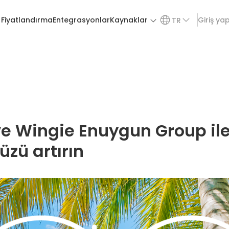
Fiyatlandırma
Entegrasyonlar
Kaynaklar
Giriş ya
TR
e Wingie Enuygun Group il
zü artırın