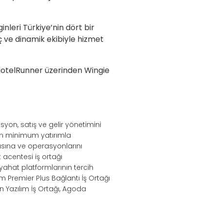
ginleri Türkiye’nin dört bir
nç ve dinamik ekibiyle hizmet
 HotelRunner üzerinden Wingie
syon, satış ve gelir yönetimini
nin minimum yatırımla
sına ve operasyonlarını
acentesi iş ortağı
eyahat platformlarının tercih
m Premier Plus Bağlantı İş Ortağı
n Yazılım İş Ortağı, Agoda