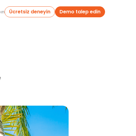
Ücretsiz deneyin
Demo talep edin
pın
e