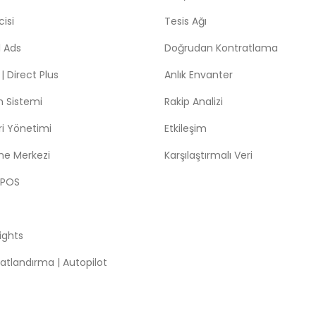
isi
Tesis Ağı
 Ads
Doğrudan Kontratlama
 Direct Plus
Anlık Envanter
m Sistemi
Rakip Analizi
leri Yönetimi
Etkileşim
me Merkezi
Karşılaştırmalı Veri
 POS
sights
atlandırma | Autopilot