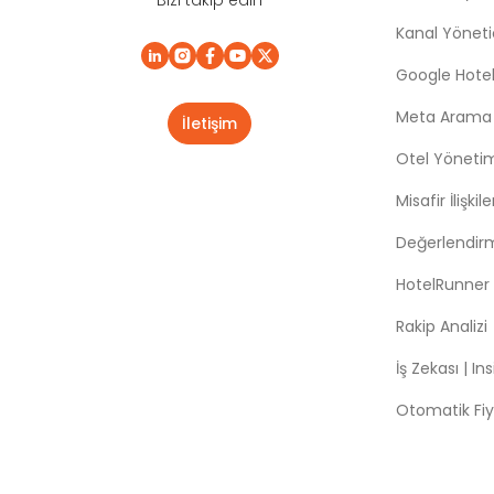
Kanal Yönetic
Google Hotel
Meta Arama |
İletişim
Otel Yöneti
Misafir İlişki
Değerlendir
HotelRunner
Rakip Analizi
İş Zekası | In
Otomatik Fiy