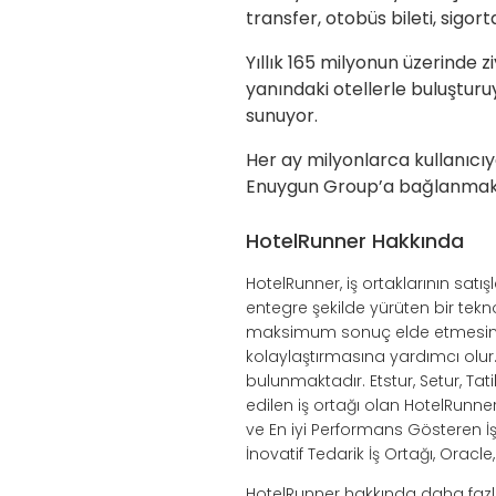
transfer, otobüs bileti, sigo
Yıllık 165 milyonun üzerinde zi
yanındaki otellerle buluşturuy
sunuyor.
Her ay milyonlarca kullanıcı
Enuygun Group’a bağlanmak
HotelRunner Hakkında
HotelRunner, iş ortaklarının sat
entegre şekilde yürüten bir tek
maksimum sonuç elde etmesini s
kolaylaştırmasına yardımcı olu
bulunmaktadır. Etstur, Setur, Tat
edilen iş ortağı olan HotelRunne
ve En iyi Performans Gösteren İş 
İnovatif Tedarik İş Ortağı, Oracl
HotelRunner hakkında daha fazla