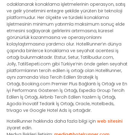
odaklanarak konaklama işletmelerinin operasyon, satış
ve gelir yönetimini entegre şekilde yürüten bir teknoloji
platformudur. Her ölçekte ve türdeki konaklama
işletmesinin minimum yatırımla maksimum sonuç elde
etmesini sağlayarak gelirlerini artırmasına, küresel
görünürlük kazanmasına ve operasyonlarını
kolaylaştırmasına yardımcı olur. HotelRunner’ın dünya
çapında binlerce konaklama ve seyahat acentesi iş
ortağı bulunmaktadır. Etstur, Setur, Tatilbudur.com,
Jolly, TatilSepeti.com gibi Türkiye’nin önde gelen seyahat
platformlarının tercih edilen iş ortağı olan HotelRunner,
aynı zamanda Visa Tercih Edilen Stratejik İş
Ortağı, Booking.com Premier Plus Bağlantı İş Ortağı ve En
iyi Performans Gösteren İş Ortağı, Expedia Group Tercih
Edilen İş Ortağı, Airbnb Tercih Edilen Yazılım İş Ortağı,
Agoda İnovatif Tedarik İş Ortağı, Oracle, Hotelbeds,
trivago ve Google Hotel Ads iş ortağıdır.
HotelRunner hakkında daha fazla bilgi için
web sitesini
ziyaret edin.
Medya İlişkileri İletişim:
media@hotelrunner.com