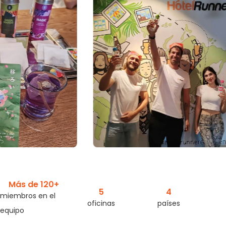
Más de 
120
+
5
4
miembros en el
oficinas
países
equipo