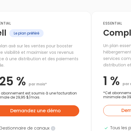
ENTIAL
ESSENTIAL
ll
Compl
Le plan préféré
Un plan essen
plan axé sur les ventes pour booster
hébergement à
re visibilité et maximiser vos revenus
services comp
ce à une distribution et des paiements
distribution e
de.
1 %
,25 %
par 
par mois*
*Cet abonnemen
 abonnement est soumis à une facturation
minimale de 39
male de 29,95 $/mois.
Dem
Demandez une démo
Tous les 
Gestionnaire de canaux