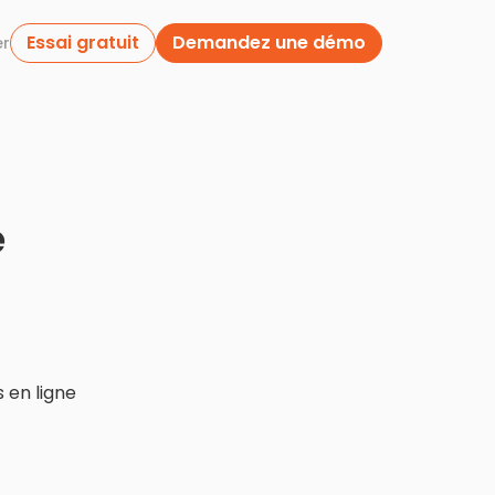
Essai gratuit
Demandez une démo
er
e
 en ligne