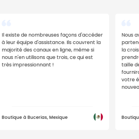
Nous avons choisi HotelRunner comme
Les s
partenaire parce que nous recherchons
d'au
la croissance. Vous pouvez être sûr qu'ils
mes t
prendront soin de vous quelle que soit la
L'int
taille de votre propriété et qu'ils vous
utili
fourniront les outils nécessaires pour que
appli
votre établissement atteigne de
vie l
nouveaux sommets.
dehor
Boutique à Udon Thani, Thaïlande
Bed &