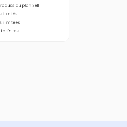
roduits du plan Sell
s illimités
illimitées
 tarifaires