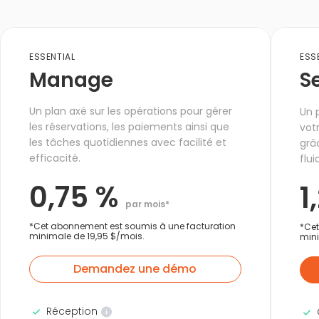
ESSENTIAL
ESS
Manage
Se
Un plan axé sur les opérations pour gérer
Un 
les réservations, les paiements ainsi que
vot
les tâches quotidiennes avec facilité et
grâ
efficacité.
flui
0,75 %
1
par mois*
*Cet abonnement est soumis à une facturation
*Cet
minimale de 19,95 $/mois.
mini
Demandez une démo
Réception