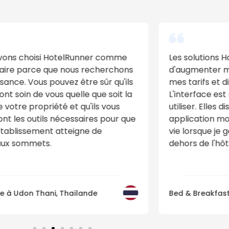
olutions HotelRunner m'ont permis
Leur service 
gmenter mes ventes et de gérer
pouvez gérer
arifs et disponibilités en ligne.
les chambres, 
erface est moderne et facile à
Je peux gére
ser. Elles disposent également d'une
partir de la 
cation mobile utile qui me facilite la
m'aident éga
orsque je gère mes réservations en
revenus. Je su
s de l'hôtel.
pas de le ch
Bed & Breakfas
 Breakfast & Inn à Milan, Italie
Turquie