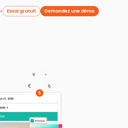
Essai gratuit
Demandez une démo
er