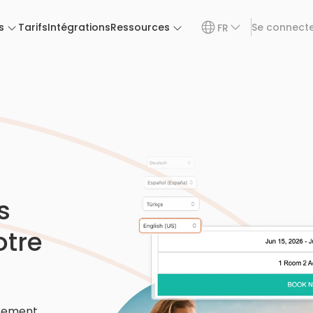
s
Tarifs
Intégrations
Ressources
Se connect
FR
s
otre
ctement